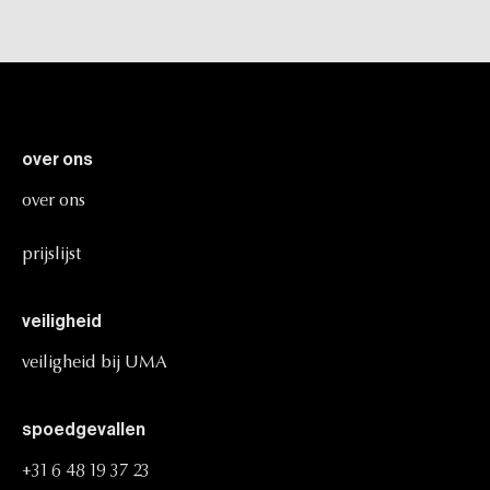
over
ons
over
ons
prijslijst
veiligheid
veiligheid
bij
UMA
spoedgevallen
+31
6
48
19
37
23