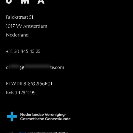
Falckstraat
51
1017
VV
Amsterdam
Nederland
+31
20
845
45
25
cl
****
@
***********
te.com
BTW
NL818532166B01
KvK
34284299