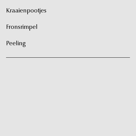
t
Kraaienpootjes
Fronsrimpel
Peeling