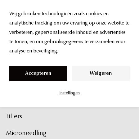
Wij gebruiken technologieën zoals cookies en
analytische tracking om uw ervaring op onze website te
S
✕
verbeteren, gepersonaliseerde inhoud en advertenties
k
te tonen, en om gebruiksgegevens te verzamelen voor
i
analyse en beveiliging.
p
t
Accepteren
Weigeren
Suggesties
o
c
Instellingen
o
Botox
n
t
Fillers
e
n
Microneedling