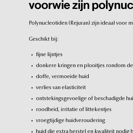
voor
wie
zijn
polynuc
Polynucleotiden
(Rejuran)
zijn
ideaal
voor
m
Geschikt
bij:
fijne
lijntjes
donkere
kringen
en
plooitjes
rondom
de
doffe,
vermoeide
huid
verlies
van
elasticiteit
ontstekingsgevoelige
of
beschadigde
hu
roodheid,
irritatie
of
littekentjes
vroegtijdige
huidveroudering
huid
die
extra
herstel
en
kwaliteit
nodig