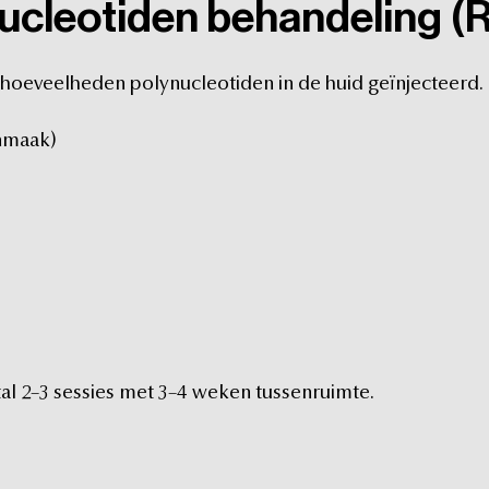
ucleotiden
behandeling
(
hoeveelheden
polynucleotiden
in
de
huid
geïnjecteerd.
nmaak)
al
2–3
sessies
met
3–4
weken
tussenruimte.