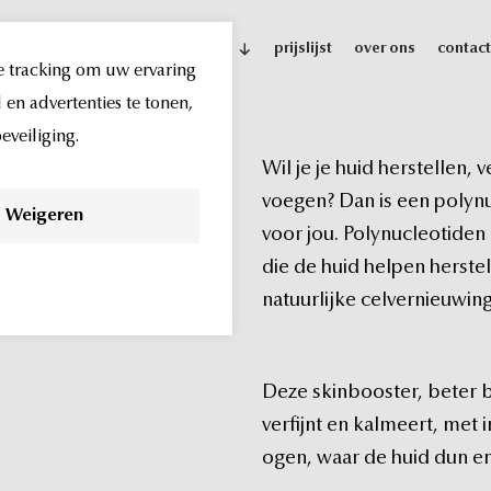
behandelingen
indicaties
prijslijst
over ons
contact
e tracking om uw ervaring
en advertenties te tonen,
veiliging.
eling
Wil
je
je
huid
herstellen,
v
voegen?
Dan
is
een
polyn
Weigeren
voor
jou.
Polynucleotiden
die
de
huid
helpen
herstel
natuurlijke
celvernieuwin
Deze
skinbooster,
beter
verfijnt
en
kalmeert,
met
ogen,
waar
de
huid
dun
e