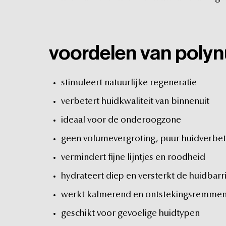
voordelen
van
polyn
stimuleert
natuurlijke
regeneratie
verbetert
huidkwaliteit
van
binnenuit
ideaal
voor
de
onderoogzone
geen
volumevergroting,
puur
huidverbet
vermindert
fijne
lijntjes
en
roodheid
hydrateert
diep
en
versterkt
de
huidbarr
werkt
kalmerend
en
ontstekingsremme
geschikt
voor
gevoelige
huidtypen