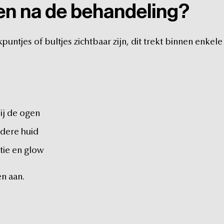
en
na
de
behandeling?
kpuntjes
of
bultjes
zichtbaar
zijn,
dit
trekt
binnen
enkele
ij
de
ogen
dere
huid
tie
en
glow
en
aan.