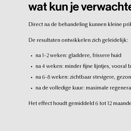
wat
kun
je
verwacht
Direct
na
de
behandeling
kunnen
kleine
pri
De
resultaten
ontwikkelen
zich
geleidelijk:
na
1–2
weken:
gladdere,
frissere
huid
na
4
weken:
minder
fijne
lijntjes,
vooral
b
na
6–8
weken:
zichtbaar
stevigere,
gezon
na
de
volledige
kuur:
maximale
regenera
Het
effect
houdt
gemiddeld
6
tot
12
maand