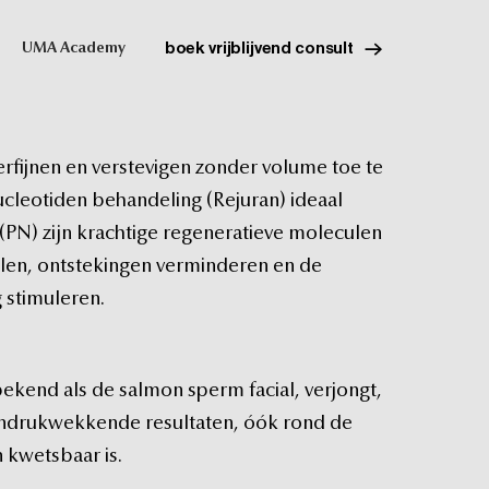
boek vrijblijvend consult
UMA Academy
erfijnen
en
verstevigen
zonder
volume
toe
te
ucleotiden
behandeling
(Rejuran)
ideaal
(PN)
zijn
krachtige
regeneratieve
moleculen
len,
ontstekingen
verminderen
en
de
g
stimuleren.
bekend
als
de
salmon
sperm
facial,
verjongt,
indrukwekkende
resultaten,
óók
rond
de
n
kwetsbaar
is.