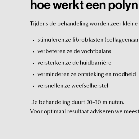
hoe
werkt
een
polyn
Tijdens
de
behandeling
worden
zeer
kleine
stimuleren
ze
fibroblasten
(collageenaa
verbeteren
ze
de
vochtbalans
versterken
ze
de
huidbarrière
verminderen
ze
ontsteking
en
roodheid
versnellen
ze
weefselherstel
De
behandeling
duurt
20–30
minuten.
Voor
optimaal
resultaat
adviseren
we
meest