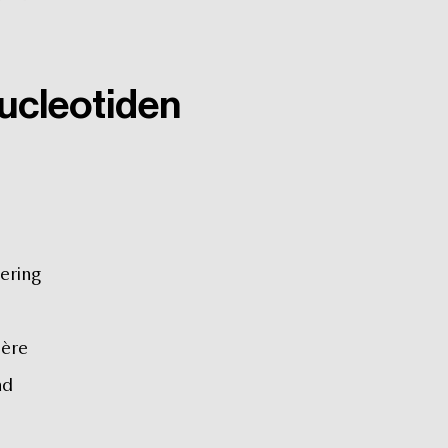
ucleotiden
ering
ière
nd