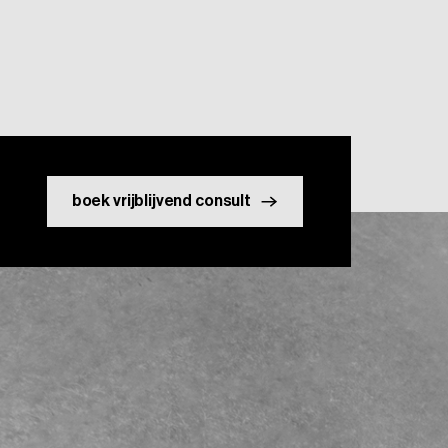
boek vrijblijvend consult