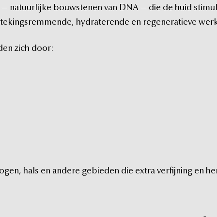
—
natuurlijke
bouwstenen
van
DNA
—
die
de
huid
stimu
stekingsremmende,
hydraterende
en
regeneratieve
werk
den
zich
door:
ogen,
hals
en
andere
gebieden
die
extra
verfijning
en
he