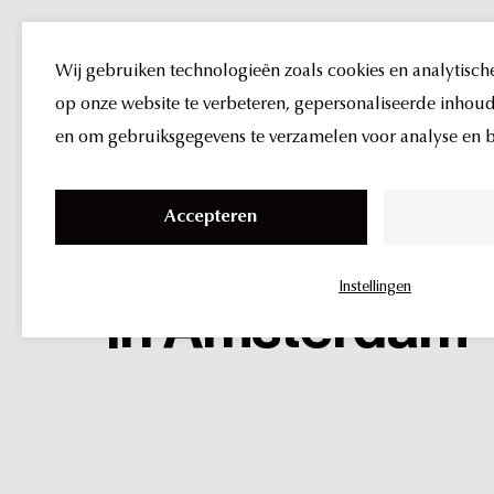
Wij gebruiken technologieën zoals cookies en analytisch
op onze website te verbeteren, gepersonaliseerde inhoud 
en om gebruiksgegevens te verzamelen voor analyse en be
rejuran
behand
S
k
Accepteren
i
bij
UMA
Clinic
p
Instellingen
t
in
Amsterdam
o
c
o
n
t