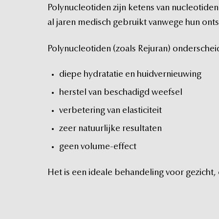
Polynucleotiden
zijn
ketens
van
nucleotiden
al
jaren
medisch
gebruikt
vanwege
hun
ont
Polynucleotiden
(zoals
Rejuran)
onderschei
diepe
hydratatie
en
huidvernieuwing
herstel
van
beschadigd
weefsel
verbetering
van
elasticiteit
zeer
natuurlijke
resultaten
geen
volume-effect
Het
is
een
ideale
behandeling
voor
gezicht,