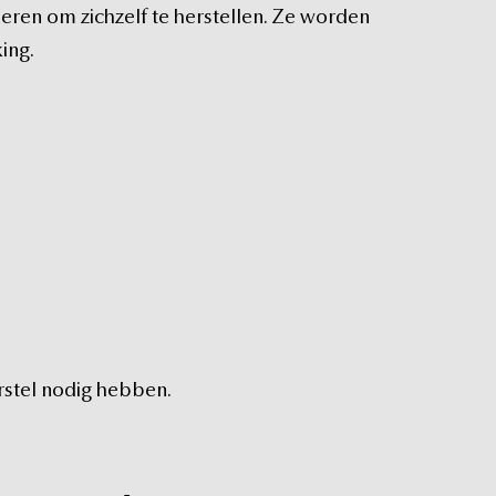
leren
om
zichzelf
te
herstellen.
Ze
worden
ing.
rstel
nodig
hebben.