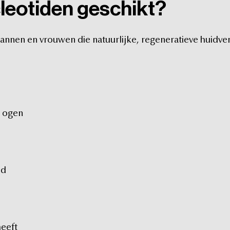
leotiden
geschikt?
annen
en
vrouwen
die
natuurlijke,
regeneratieve
huidve
ogen
id
heeft