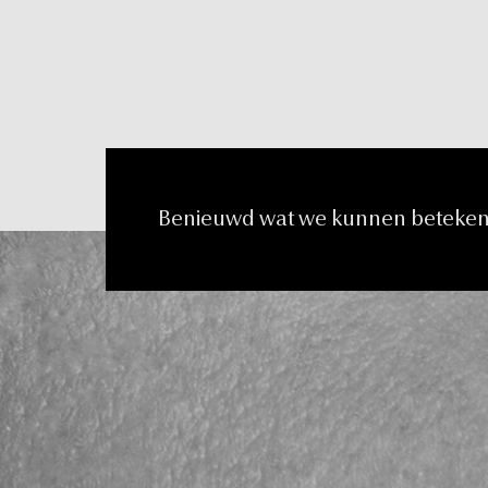
e
n
t
Benieuwd
wat
we
kunnen
beteke