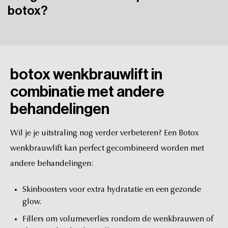
make-up,
zodat
de
huid
zich
kan
herstellen.
botox?
Als
je
stopt
met
botox,
keren
je
wenkbrauwen
langzaamaan
terug
naar
hun
oorspronkelijke
positie.
Je
huid
veroudert
niet
sneller
door
de
behandeling.
botox
wenkbrauwlift
in
combinatie
met
andere
behandelingen
Wil
je
je
uitstraling
nog
verder
verbeteren?
Een
Botox
wenkbrauwlift
kan
perfect
gecombineerd
worden
met
andere
behandelingen:
Skinboosters
voor
extra
hydratatie
en
een
gezonde
glow.
Fillers
om
volumeverlies
rondom
de
wenkbrauwen
of