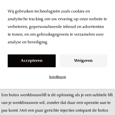
Wij gebruiken technologieën zoals cookies en
analytische tracking om uw ervaring op onze website te
wenkbrauwlift
S
verbeteren, gepersonaliseerde inhoud en advertenties
k
te tonen, en om gebruiksgegevens te verzamelen voor
botox
i
analyse en beveiliging.
p
bij
UMA
Clinic
t
Accepteren
Weigeren
o
in
amsterdam
c
Instellingen
o
n
t
Een
botox
wenkbrauwlift
is
dé
oplossing
als
je
een
subtiele
lift
e
van
je
wenkbrauwen
wil,
zonder
dat
daar
een
operatie
aan
te
n
pas
komt.
Met
een
paar
gerichte
injecties
ontspant
de
botox