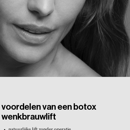
voordelen
van
een
botox
wenkbrauwlift
natuurlijke
lift
zonder
operatie