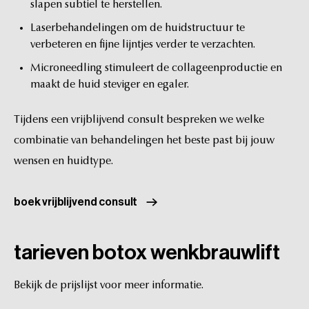
slapen
subtiel
te
herstellen.
Laserbehandelingen
om
de
huidstructuur
te
verbeteren
en
fijne
lijntjes
verder
te
verzachten.
Microneedling
stimuleert
de
collageenproductie
en
maakt
de
huid
steviger
en
egaler.
Tijdens
een
vrijblijvend
consult
bespreken
we
welke
combinatie
van
behandelingen
het
beste
past
bij
jouw
wensen
en
huidtype.
boek vrijblijvend consult
tarieven
botox
wenkbrauwlift
Bekijk
de
prijslijst
voor
meer
informatie.