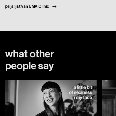
prijslijst van UMA Clinic
what
other
people
say