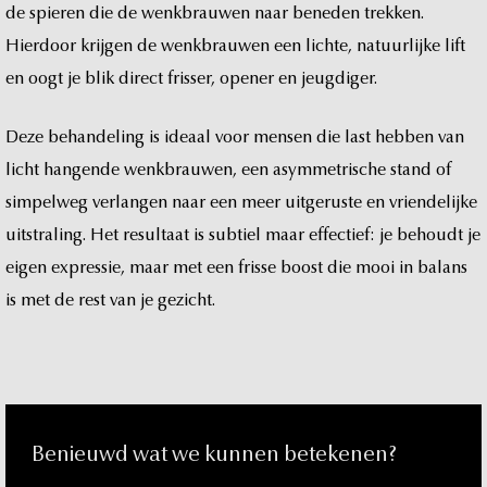
t
de
spieren
die
de
wenkbrauwen
naar
beneden
trekken.
Hierdoor
krijgen
de
wenkbrauwen
een
lichte,
natuurlijke
lift
en
oogt
je
blik
direct
frisser,
opener
en
jeugdiger.
Deze
behandeling
is
ideaal
voor
mensen
die
last
hebben
van
licht
hangende
wenkbrauwen,
een
asymmetrische
stand
of
simpelweg
verlangen
naar
een
meer
uitgeruste
en
vriendelijke
uitstraling.
Het
resultaat
is
subtiel
maar
effectief:
je
behoudt
je
eigen
expressie,
maar
met
een
frisse
boost
die
mooi
in
balans
is
met
de
rest
van
je
gezicht.
Benieuwd
wat
we
kunnen
betekenen?