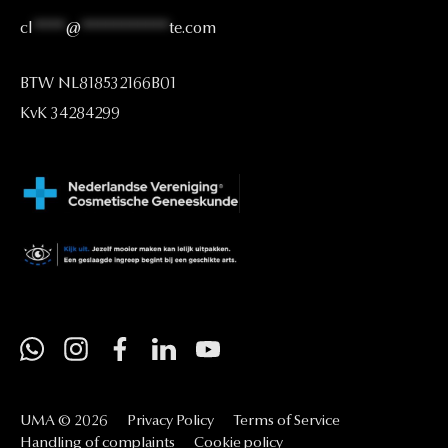
cl
****
@
***********
te.com
BTW
NL818532166B01
KvK
34284299
UMA
©
2026
Privacy
Policy
Terms
of
Service
Handling
of
complaints
Cookie
policy