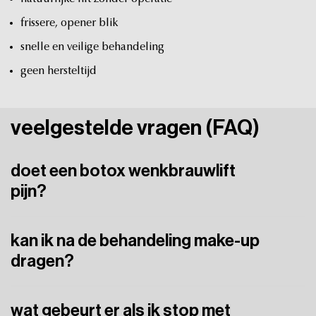
frissere,
opener
blik
snelle
en
veilige
behandeling
geen
hersteltijd
veelgestelde
vragen
(FAQ)
doet een botox wenkbrauwlift
pijn?
Nee,
de
behandeling
is
vrijwel
pijnloos.
Je
voelt
hooguit
een
kan ik na de behandeling make-up
klein
prikje,
vergelijkbaar
met
een
speldenprik.
dragen?
Het
is
beter
om
minimaal
vier
uur
te
wachten
met
wat gebeurt er als ik stop met