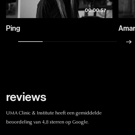
00:00:57
Ping
Amar
reviews
UMA
Clinic
&
Institute
heeft
een
gemiddelde
beoordeling
van
4,8
sterren
op
Google.