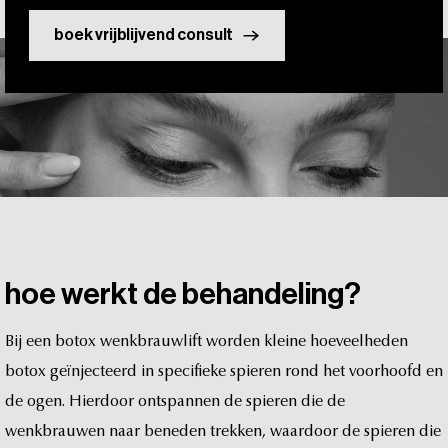
boek vrijblijvend consult
hoe
werkt
de
behandeling?
Bij
een
botox
wenkbrauwlift
worden
kleine
hoeveelheden
botox
geïnjecteerd
in
specifieke
spieren
rond
het
voorhoofd
en
de
ogen.
Hierdoor
ontspannen
de
spieren
die
de
wenkbrauwen
naar
beneden
trekken,
waardoor
de
spieren
die