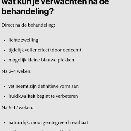
wat
kun
je
verwachten
na
de
behandeling?
Direct
na
de
behandeling:
lichte
zwelling
tijdelijk
voller
effect
(door
oedeem)
mogelijk
kleine
blauwe
plekken
Na
2–4
weken:
vet
neemt
zijn
definitieve
vorm
aan
huidkwaliteit
begint
te
verbeteren
Na
6–12
weken:
natuurlijk,
mooi
geïntegreerd
resultaat