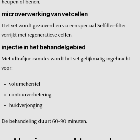
heupen
of
benen.
microverwerking
van
vetcellen
Het
vet
wordt
gezuiverd
en
via
een
speciaal
Seffiller-filter
verrijkt
met
regeneratieve
cellen.
injectie
in
het
behandelgebied
Met
ultrafijne
canules
wordt
het
vet
gelijkmatig
ingebracht
voor:
volumeherstel
contourverbetering
huidverjonging
De
behandeling
duurt
60–90
minuten.