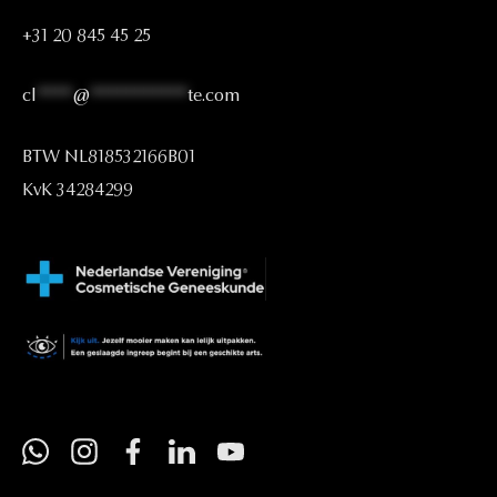
+31
20
845
45
25
cl
****
@
***********
te.com
BTW
NL818532166B01
KvK
34284299