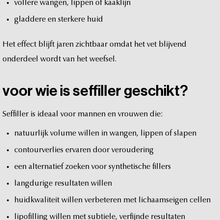
vollere
wangen,
lippen
of
kaaklijn
gladdere
en
sterkere
huid
Het
effect
blijft
jaren
zichtbaar
omdat
het
vet
blijvend
onderdeel
wordt
van
het
weefsel.
voor
wie
is
seffiller
geschikt?
Seffiller
is
ideaal
voor
mannen
en
vrouwen
die:
natuurlijk
volume
willen
in
wangen,
lippen
of
slapen
contourverlies
ervaren
door
veroudering
een
alternatief
zoeken
voor
synthetische
fillers
langdurige
resultaten
willen
huidkwaliteit
willen
verbeteren
met
lichaamseigen
cellen
lipofilling
willen
met
subtiele,
verfijnde
resultaten