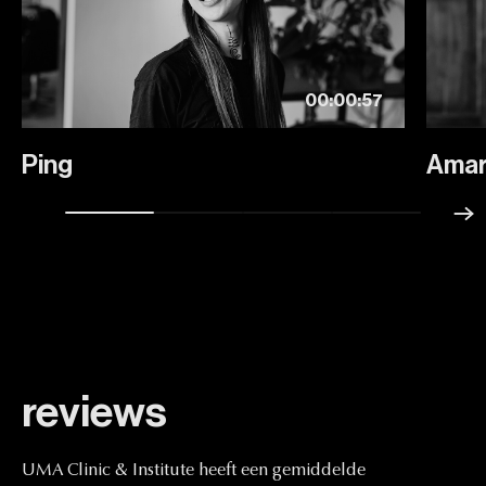
00:00:57
Ping
Amar
reviews
UMA
Clinic
&
Institute
heeft
een
gemiddelde