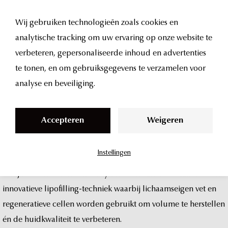
Wij gebruiken technologieën zoals cookies en
analytische tracking om uw ervaring op onze website te
seffiller
S
verbeteren, gepersonaliseerde inhoud en advertenties
k
te tonen, en om gebruiksgegevens te verzamelen voor
bij
UMA
Clinic
i
analyse en beveiliging.
p
in
amsterdam
t
Accepteren
Weigeren
o
c
Instellingen
o
Wil
je
natuurlijk
volume,
vollere
wangen,
een
frisse
huid
en
n
verfijnde
contouren
zonder
synthetische
fillers?
Seffiller
is
een
t
innovatieve
lipofilling-techniek
waarbij
lichaamseigen
vet
en
e
regeneratieve
cellen
worden
gebruikt
om
volume
te
herstellen
n
én
de
huidkwaliteit
te
verbeteren.