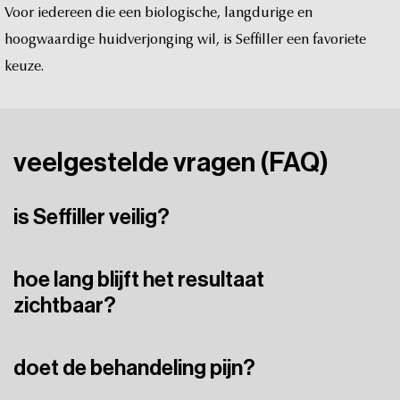
Voor
iedereen
die
een
biologische,
langdurige
en
hoogwaardige
huidverjonging
wil,
is
Seffiller
een
favoriete
keuze.
veelgestelde
vragen
(FAQ)
is Seffiller veilig?
Ja.
Omdat
het
eigen
vet
betreft,
is
de
behandeling
zeer
hoe lang blijft het resultaat
veilig
en
biologisch.
zichtbaar?
Meerdere
jaren.
Het
vet
dat
aanslaat,
blijft
permanent.
doet de behandeling pijn?