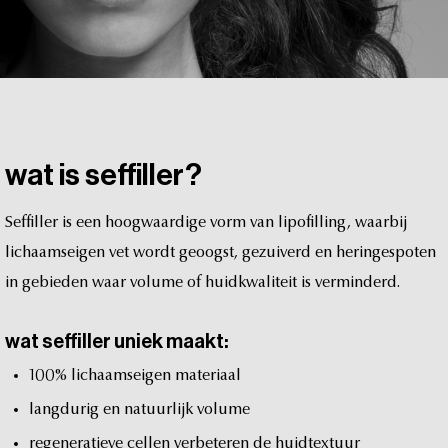
wat
is
seffiller?
Seffiller
is
een
hoogwaardige
vorm
van
lipofilling,
waarbij
lichaamseigen
vet
wordt
geoogst,
gezuiverd
en
heringespoten
in
gebieden
waar
volume
of
huidkwaliteit
is
verminderd.
wat
seffiller
uniek
maakt:
100%
lichaamseigen
materiaal
langdurig
en
natuurlijk
volume
regeneratieve
cellen
verbeteren
de
huidtextuur