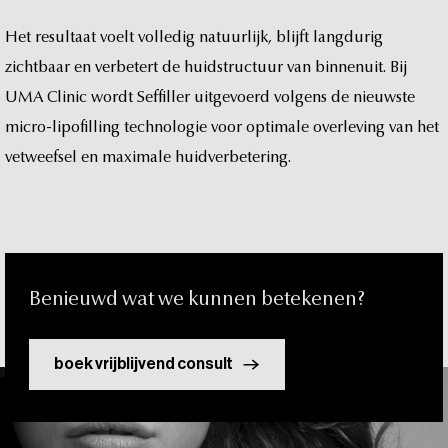
t
Het
resultaat
voelt
volledig
natuurlijk,
blijft
langdurig
zichtbaar
en
verbetert
de
huidstructuur
van
binnenuit.
Bij
UMA
Clinic
wordt
Seffiller
uitgevoerd
volgens
de
nieuwste
micro-lipofilling
technologie
voor
optimale
overleving
van
het
vetweefsel
en
maximale
huidverbetering.
Benieuwd
wat
we
kunnen
betekenen?
boek vrijblijvend consult