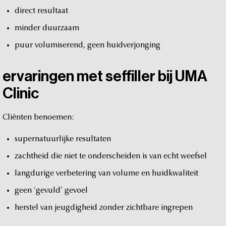
direct
resultaat
minder
duurzaam
puur
volumiserend,
geen
huidverjonging
ervaringen
met
seffiller
bij
UMA
Clinic
Cliënten
benoemen:
supernatuurlijke
resultaten
zachtheid
die
niet
te
onderscheiden
is
van
echt
weefsel
langdurige
verbetering
van
volume
en
huidkwaliteit
geen
‘gevuld’
gevoel
herstel
van
jeugdigheid
zonder
zichtbare
ingrepen