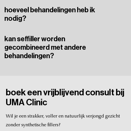
We
gebruiken
lokale
verdoving;
de
meeste
cliënten
ervaren
hoeveel behandelingen heb ik
het
als
goed
te
verdragen.
nodig?
Meestal
één,
soms
twee
bij
grote
volumeverliesgebieden.
kan seffiller worden
gecombineerd met andere
behandelingen?
Ja,
perfect
met
Profhilo,
laser
of
Sculptra
voor
totale
huidverbetering.
boek
een
vrijblijvend
consult
bij
UMA
Clinic
Wil
je
een
strakker,
voller
en
natuurlijk
verjongd
gezicht
zonder
synthetische
fillers?