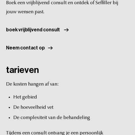
Boek
een
vrijblijvend
consult
en
ontdek
of
Seffiller
bij
jouw
wensen
past.
boek vrijblijvend consult
Neem contact op
tarieven
De
kosten
hangen
af
van:
Het
gebied
De
hoeveelheid
vet
De
complexiteit
van
de
behandeling
Tijdens
een
consult
ontvang
je
een
persoonlijk