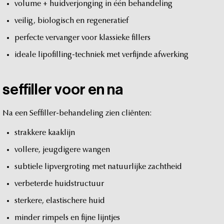
volume
+
huidverjonging
in
één
behandeling
veilig,
biologisch
en
regeneratief
perfecte
vervanger
voor
klassieke
fillers
ideale
lipofilling-techniek
met
verfijnde
afwerking
seffiller
voor
en
na
Na
een
Seffiller-behandeling
zien
cliënten:
strakkere
kaaklijn
vollere,
jeugdigere
wangen
subtiele
lipvergroting
met
natuurlijke
zachtheid
verbeterde
huidstructuur
sterkere,
elastischere
huid
minder
rimpels
en
fijne
lijntjes