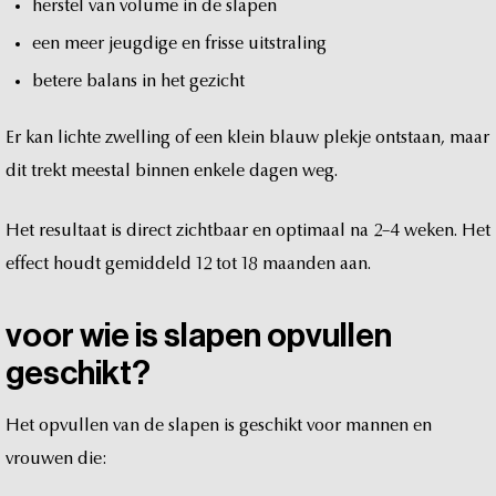
herstel
van
volume
in
de
slapen
een
meer
jeugdige
en
frisse
uitstraling
betere
balans
in
het
gezicht
Er
kan
lichte
zwelling
of
een
klein
blauw
plekje
ontstaan,
maar
dit
trekt
meestal
binnen
enkele
dagen
weg.
Het
resultaat
is
direct
zichtbaar
en
optimaal
na
2–4
weken.
Het
effect
houdt
gemiddeld
12
tot
18
maanden
aan.
voor
wie
is
slapen
opvullen
geschikt?
Het
opvullen
van
de
slapen
is
geschikt
voor
mannen
en
vrouwen
die: