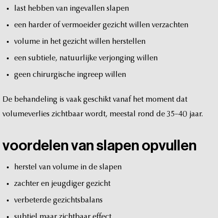
last
hebben
van
ingevallen
slapen
een
harder
of
vermoeider
gezicht
willen
verzachten
volume
in
het
gezicht
willen
herstellen
een
subtiele,
natuurlijke
verjonging
willen
geen
chirurgische
ingreep
willen
De
behandeling
is
vaak
geschikt
vanaf
het
moment
dat
volumeverlies
zichtbaar
wordt,
meestal
rond
de
35–40
jaar.
voordelen
van
slapen
opvullen
herstel
van
volume
in
de
slapen
zachter
en
jeugdiger
gezicht
verbeterde
gezichtsbalans
subtiel
maar
zichtbaar
effect