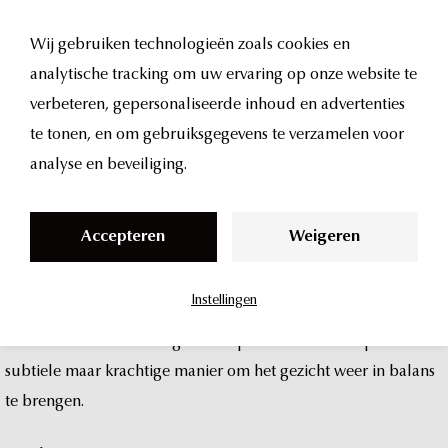
Wij gebruiken technologieën zoals cookies en
analytische tracking om uw ervaring op onze website te
slapen
opvullen
S
verbeteren, gepersonaliseerde inhoud en advertenties
k
te tonen, en om gebruiksgegevens te verzamelen voor
bij
UMA
Clinic
i
analyse en beveiliging.
p
in
Amsterdam
t
Accepteren
Weigeren
o
c
Instellingen
o
Heb
je
last
van
ingevallen
slapen
waardoor
je
gezicht
harder,
n
ouder
of
vermoeider
oogt?
Het
opvullen
van
de
slapen
is
een
t
subtiele
maar
krachtige
manier
om
het
gezicht
weer
in
balans
e
te
brengen.
n