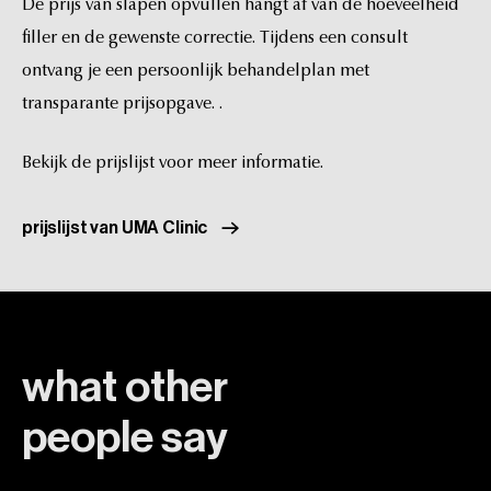
De
prijs
van
slapen
opvullen
hangt
af
van
de
hoeveelheid
filler
en
de
gewenste
correctie.
Tijdens
een
consult
ontvang
je
een
persoonlijk
behandelplan
met
transparante
prijsopgave.
.
Bekijk
de
prijslijst
voor
meer
informatie.
prijslijst van UMA Clinic
what
other
people
say