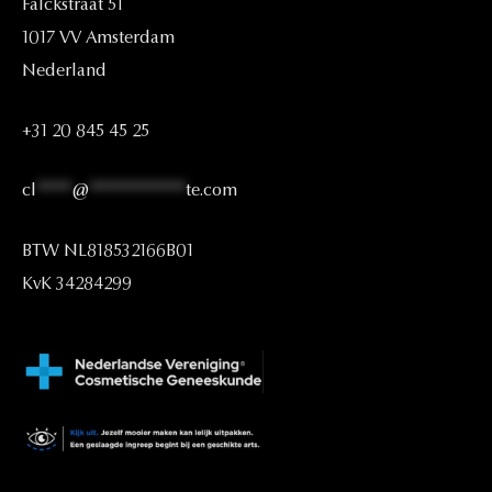
Falckstraat
51
1017
VV
Amsterdam
Nederland
+31
20
845
45
25
cl
****
@
***********
te.com
BTW
NL818532166B01
KvK
34284299