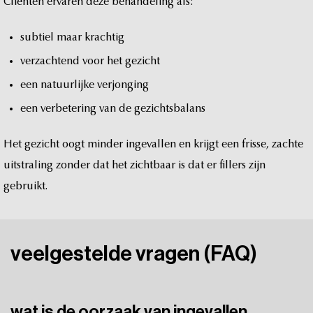
Cliënten
ervaren
deze
behandeling
als:
subtiel
maar
krachtig
verzachtend
voor
het
gezicht
een
natuurlijke
verjonging
een
verbetering
van
de
gezichtsbalans
Het
gezicht
oogt
minder
ingevallen
en
krijgt
een
frisse,
zachte
uitstraling
zonder
dat
het
zichtbaar
is
dat
er
fillers
zijn
gebruikt.
veelgestelde
vragen
(FAQ)
wat is de oorzaak van ingevallen