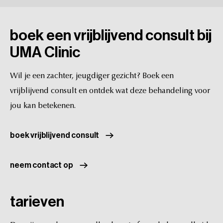
kaaklijn
voor
een
optimaal
resultaat.
boek
een
vrijblijvend
consult
bij
UMA
Clinic
Wil
je
een
zachter,
jeugdiger
gezicht?
Boek
een
vrijblijvend
consult
en
ontdek
wat
deze
behandeling
voor
jou
kan
betekenen.
boek vrijblijvend consult
neem contact op
tarieven