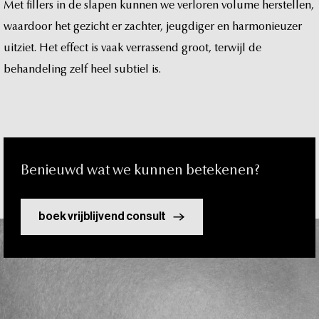
t
Met
fillers
in
de
slapen
kunnen
we
verloren
volume
herstellen,
waardoor
het
gezicht
er
zachter,
jeugdiger
en
harmonieuzer
uitziet.
Het
effect
is
vaak
verrassend
groot,
terwijl
de
behandeling
zelf
heel
subtiel
is.
Benieuwd
wat
we
kunnen
betekenen?
boek vrijblijvend consult