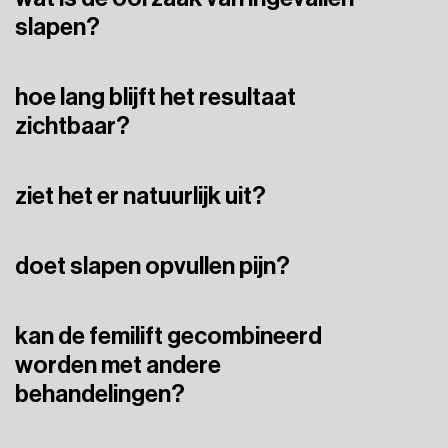
slapen?
Ingevallen
slapen
ontstaan
door
volumeverlies,
afname
van
hoe lang blijft het resultaat
vet
en
collageen
en
veranderingen
in
de
botstructuur.
zichtbaar?
Gemiddeld
12–18
maanden.
ziet het er natuurlijk uit?
Ja,
bij
een
juiste
techniek
is
het
resultaat
zeer
subtiel
en
doet slapen opvullen pijn?
natuurlijk.
Je
voelt
kleine
prikjes.
Verdoving
is
mogelijk
voor
extra
kan de femilift gecombineerd
comfort.
worden met andere
behandelingen?
Ja,
vaak
wordt
het
gecombineerd
met
fillers
in
wangen
of