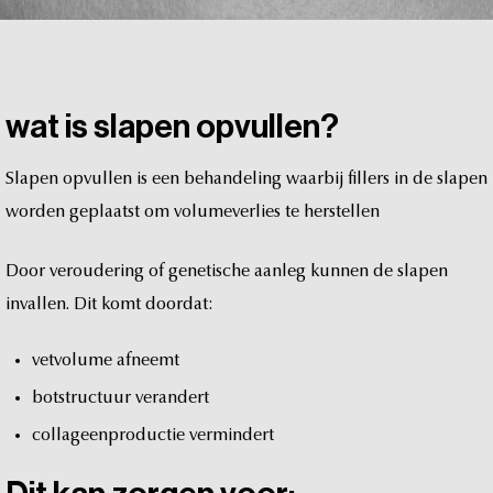
wat
is
slapen
opvullen?
Slapen
opvullen
is
een
behandeling
waarbij
fillers
in
de
slapen
worden
geplaatst
om
volumeverlies
te
herstellen
Door
veroudering
of
genetische
aanleg
kunnen
de
slapen
invallen.
Dit
komt
doordat:
vetvolume
afneemt
botstructuur
verandert
collageenproductie
vermindert