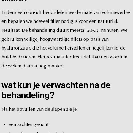
Tijdens
een
consult
beoordelen
we
de
mate
van
volumeverlies
en
bepalen
we
hoeveel
filler
nodig
is
voor
een
natuurlijk
resultaat.
De
behandeling
duurt
meestal
20–30
minuten.
We
gebruiken
veilige,
hoogwaardige
fillers
op
basis
van
hyaluronzuur,
die
het
volume
herstellen
en
tegelijkertijd
de
huid
hydrateren.
Het
resultaat
is
direct
zichtbaar
en
wordt
in
de
weken
daarna
nog
mooier.
wat
kun
je
verwachten
na
de
behandeling?
Na
het
opvullen
van
de
slapen
zie
je:
een
zachter
gezicht