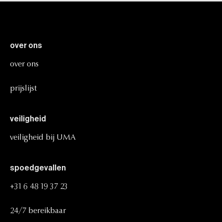
over
ons
over
ons
prijslijst
veiligheid
veiligheid
bij
UMA
spoedgevallen
+31
6
48
19
37
23
24/7
bereikbaar