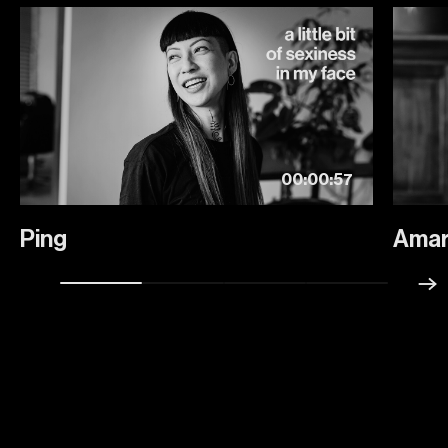
00:00:57
Ping
Amar