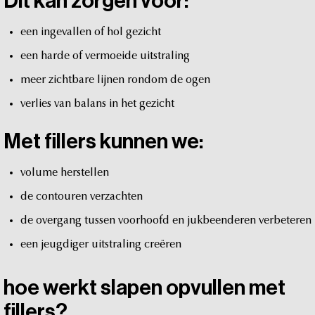
Dit
kan
zorgen
voor:
een
ingevallen
of
hol
gezicht
een
harde
of
vermoeide
uitstraling
meer
zichtbare
lijnen
rondom
de
ogen
verlies
van
balans
in
het
gezicht
Met
fillers
kunnen
we:
volume
herstellen
de
contouren
verzachten
de
overgang
tussen
voorhoofd
en
jukbeenderen
verbeteren
een
jeugdiger
uitstraling
creëren
hoe
werkt
slapen
opvullen
met
fillers?