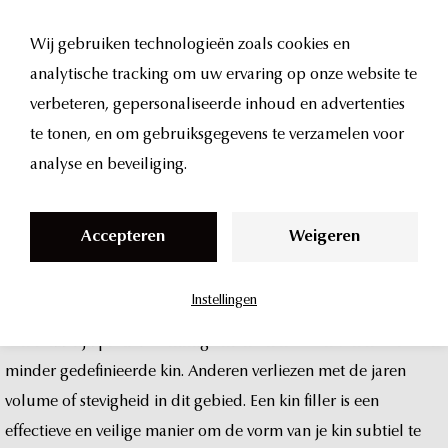
Wij gebruiken technologieën zoals cookies en
analytische tracking om uw ervaring op onze website te
kin
fillers
S
verbeteren, gepersonaliseerde inhoud en advertenties
k
te tonen, en om gebruiksgegevens te verzamelen voor
bij
UMA
Clinic
i
analyse en beveiliging.
p
in
amsterdam
t
Accepteren
Weigeren
o
c
Instellingen
o
Een
goed
gevormde
kin
draagt
bij
aan
een
gebalanceerd
en
n
aantrekkelijk
profiel.
Sommige
mensen
hebben
van
nature
een
t
minder
gedefinieerde
kin.
Anderen
verliezen
met
de
jaren
e
volume
of
stevigheid
in
dit
gebied.
Een
kin
filler
is
een
n
effectieve
en
veilige
manier
om
de
vorm
van
je
kin
subtiel
te