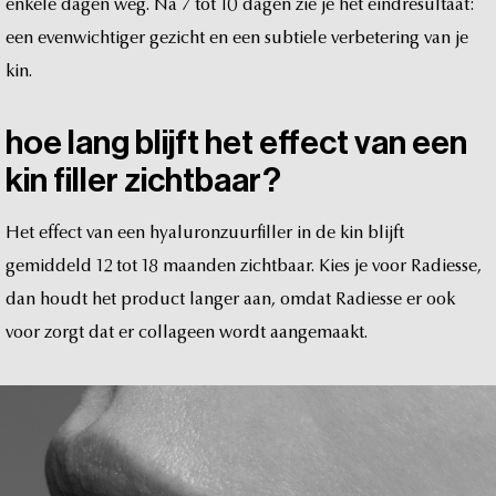
enkele
dagen
weg.
Na
7
tot
10
dagen
zie
je
het
eindresultaat:
een
evenwichtiger
gezicht
en
een
subtiele
verbetering
van
je
kin.
hoe
lang
blijft
het
effect
van
een
kin
filler
zichtbaar?
Het
effect
van
een
hyaluronzuurfiller
in
de
kin
blijft
gemiddeld
12
tot
18
maanden
zichtbaar.
Kies
je
voor
Radiesse,
dan
houdt
het
product
langer
aan,
omdat
Radiesse
er
ook
voor
zorgt
dat
er
collageen
wordt
aangemaakt.