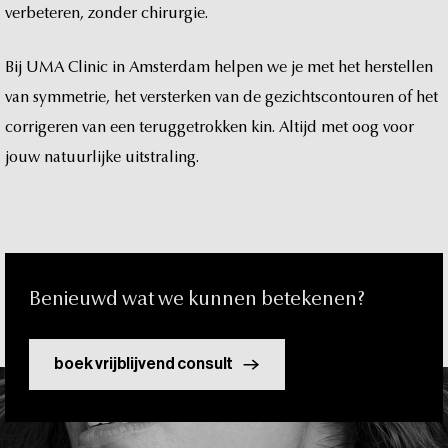
t
verbeteren,
zonder
chirurgie.
Bij
UMA
Clinic
in
Amsterdam
helpen
we
je
met
het
herstellen
van
symmetrie,
het
versterken
van
de
gezichtscontouren
of
het
corrigeren
van
een
teruggetrokken
kin.
Altijd
met
oog
voor
jouw
natuurlijke
uitstraling.
Benieuwd
wat
we
kunnen
betekenen?
boek vrijblijvend consult