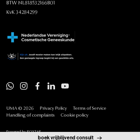
BTW
NL818532166B01
KvK
34284299
UMA
©
2026
Privacy
Policy
Terms
of
Service
Handling
of
complaints
Cookie
policy
Powered
by
ROXTAR
boek vrijblijvend consult
ga naar UMA Academy