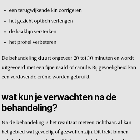
een
terugwijkende
kin
corrigeren
het
gezicht
optisch
verlengen
de
kaaklijn
versterken
het
profiel
verbeteren
De
behandeling
duurt
ongeveer
20
tot
30
minuten
en
wordt
uitgevoerd
met
een
fijne
naald
of
canule.
Bij
gevoeligheid
kan
een
verdovende
crème
worden
gebruikt.
wat
kun
je
verwachten
na
de
behandeling?
Na
de
behandeling
is
het
resultaat
meteen
zichtbaar,
al
kan
het
gebied
wat
gevoelig
of
gezwollen
zijn.
Dit
trekt
binnen