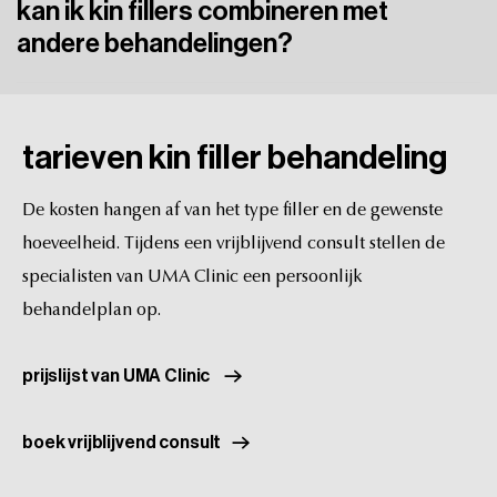
kan ik kin fillers combineren met
en
ervaren
artsen.
andere behandelingen?
Zeker.
Veel
cliënten
combineren
kin
fillers
met
kaaklijn
fillers,
jukbeenderen
of
een
liquid
facelift
voor
een
tarieven
kin
filler
behandeling
harmonieus
totaalresultaat.
De
kosten
hangen
af
van
het
type
filler
en
de
gewenste
hoeveelheid.
Tijdens
een
vrijblijvend
consult
stellen
de
specialisten
van
UMA
Clinic
een
persoonlijk
behandelplan
op.
prijslijst van UMA Clinic
boek vrijblijvend consult