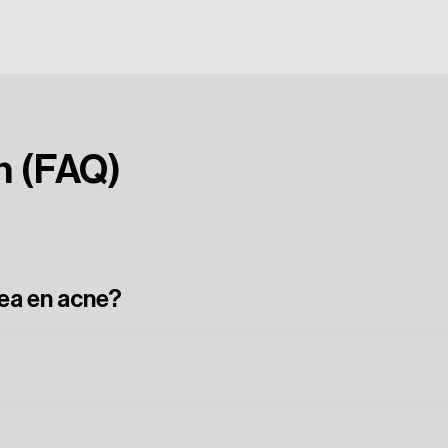
n
(FAQ)
cea en acne?
nen
veroorzaken,
ontstaan
bij
rosacea
geen
mee-eters.
e
minder
voorkomt.
g.
Wel
kunnen
de
klachten
onder
controle
gehouden
w