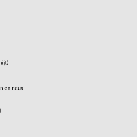
jt)
n
en
neus
d