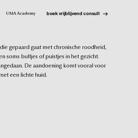
boek vrijblijvend consult
UMA Academy
die
gepaard
gaat
met
chronische
roodheid,
en
soms
bultjes
of
puistjes
in
het
gezicht.
angedaan.
De
aandoening
komt
vooral
voor
met
een
lichte
huid.