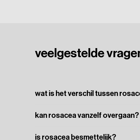
veelgestelde
vrage
wat is het verschil tussen rosa
Hoewel
beide
aandoeningen
puistjes
kun
kan rosacea vanzelf overgaan?
roodheid
en
zichtbare
vaatjes,
wat
bij
acn
Nee,
rosacea
is
een
chronische
aandoenin
is rosacea besmettelijk?