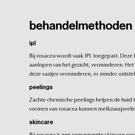
behandelmethoden
ipl
Bij
rosacea
wordt
vaak
IPL
toegepast.
Deze
aanlopen
van
het
gezicht,
verminderen.
Het
deze
vaatjes
verminderen,
er
minder
ontste
peelings
Zachte
chemische
peelings
helpen
de
huid
vormen
van
rosacea
kunnen
melkzuurpeeli
skincare