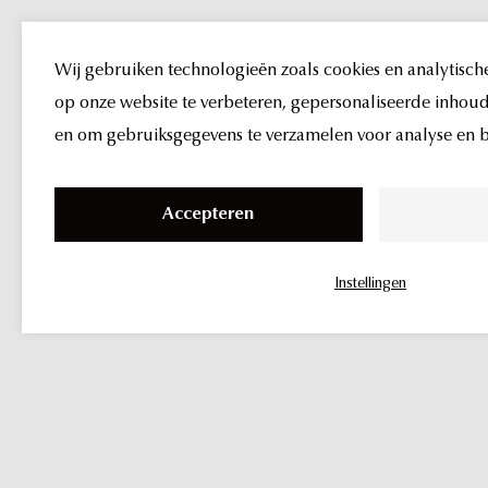
Wij gebruiken technologieën zoals cookies en analytisch
op onze website te verbeteren, gepersonaliseerde inhoud 
en om gebruiksgegevens te verzamelen voor analyse en be
alles
over
S
k
Accepteren
i
rosacea
p
Instellingen
t
o
c
o
n
t