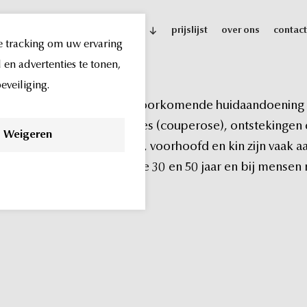
behandelingen
indicaties
prijslijst
over ons
contact
e tracking om uw ervaring
en advertenties te tonen,
veiliging.
Rosacea
is
een
veelvoorkomende
huidaandoening
zichtbare
bloedvaatjes
(couperose),
ontstekingen
Weigeren
Vooral
wangen,
neus,
voorhoofd
en
kin
zijn
vaak
a
bij
vrouwen
tussen
de
30
en
50
jaar
en
bij
mensen