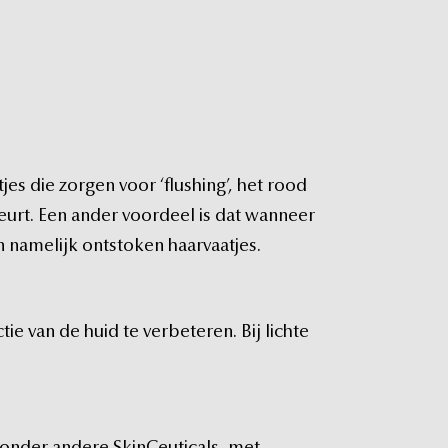
tjes
die
zorgen
voor
‘flushing’,
het
rood
eurt.
Een
ander
voordeel
is
dat
wanneer
n
namelijk
ontstoken
haarvaatjes.
tie
van
de
huid
te
verbeteren.
Bij
lichte