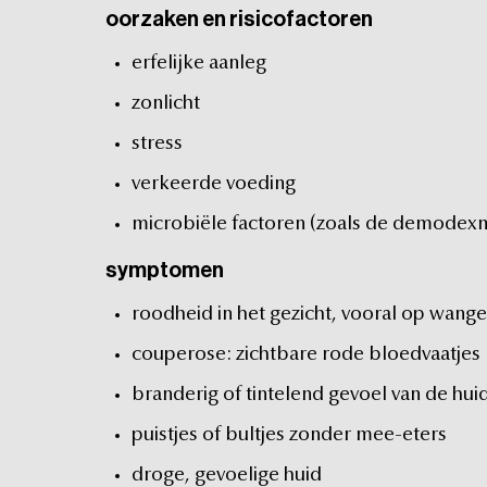
oorzaken
en
risicofactoren
erfelijke
aanleg
zonlicht
stress
verkeerde
voeding
microbiële
factoren
(zoals
de
demodexmi
symptomen
roodheid
in
het
gezicht,
vooral
op
wange
couperose:
zichtbare
rode
bloedvaatjes
branderig
of
tintelend
gevoel
van
de
hui
puistjes
of
bultjes
zonder
mee-eters
droge,
gevoelige
huid