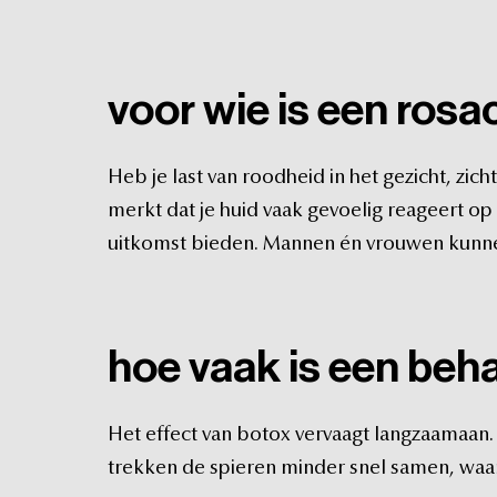
voor
wie
is
een
rosa
Heb
je
last
van
roodheid
in
het
gezicht,
zich
merkt
dat
je
huid
vaak
gevoelig
reageert
op
uitkomst
bieden.
Mannen
én
vrouwen
kunn
hoe
vaak
is
een
beha
Het
effect
van
botox
vervaagt
langzaamaan.
trekken
de
spieren
minder
snel
samen,
waa