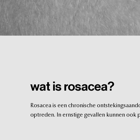
wat
is
rosacea?
Rosacea
is
een
chronische
ontstekingsaand
optreden.
In
ernstige
gevallen
kunnen
ook
p