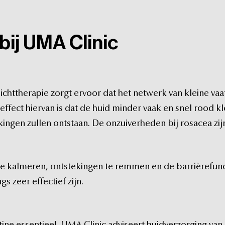
bij
UMA
Clinic
lichttherapie
zorgt
ervoor
dat
het
netwerk
van
kleine
vaa
effect
hiervan
is
dat
de
huid
minder
vaak
en
snel
rood
kl
kingen
zullen
ontstaan.
De
onzuiverheden
bij
rosacea
zij
te
kalmeren,
ontstekingen
te
remmen
en
de
barrièrefunc
ngs
zeer
effectief
zijn.