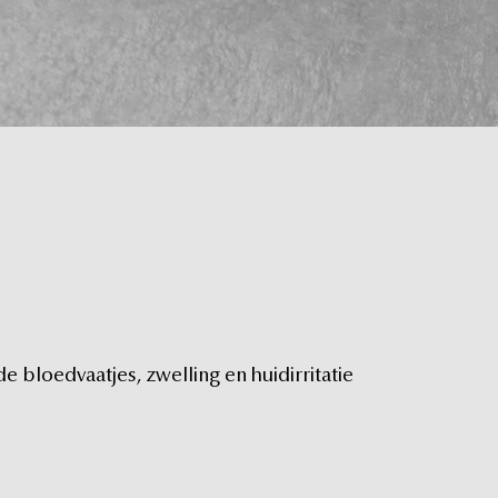
de
bloedvaatjes,
zwelling
en
huidirritatie