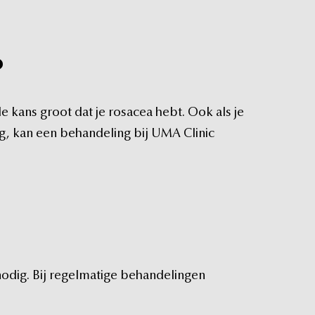
?
de
kans
groot
dat
je
rosacea
hebt.
Ook
als
je
g,
kan
een
behandeling
bij
UMA
Clinic
nodig.
Bij
regelmatige
behandelingen