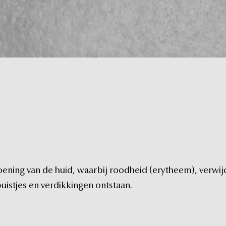
oening
van
de
huid,
waarbij
roodheid
(erytheem),
verwij
uistjes
en
verdikkingen
ontstaan.