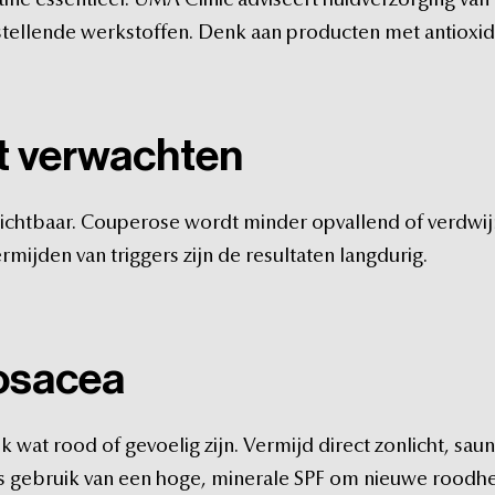
tine
essentieel.
UMA
Clinic
adviseert
huidverzorging
van
stellende
werkstoffen.
Denk
aan
producten
met
antioxi
t
verwachten
ichtbaar.
Couperose
wordt
minder
opvallend
of
verdwij
ermijden
van
triggers
zijn
de
resultaten
langdurig.
osacea
jk
wat
rood
of
gevoelig
zijn.
Vermijd
direct
zonlicht,
sau
s
gebruik
van
een
hoge,
minerale
SPF
om
nieuwe
roodhe