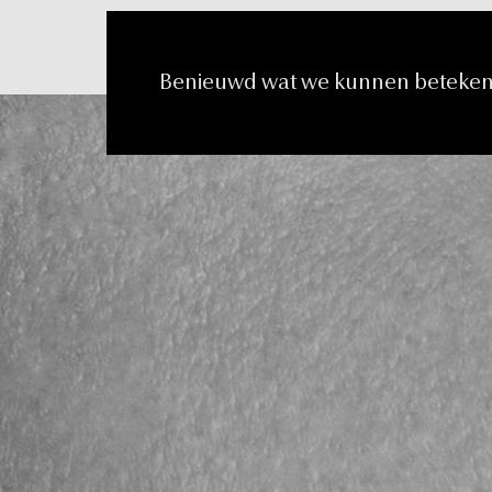
e
n
t
Benieuwd
wat
we
kunnen
beteke