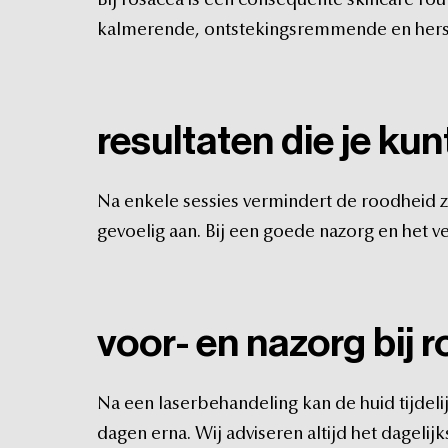
Bij
rosacea
is
een
consequente
skincare
rou
kalmerende,
ontstekingsremmende
en
her
resultaten
die
je
kun
Na
enkele
sessies
vermindert
de
roodheid
z
gevoelig
aan.
Bij
een
goede
nazorg
en
het
v
voor-
en
nazorg
bij
r
Na
een
laserbehandeling
kan
de
huid
tijdeli
dagen
erna.
Wij
adviseren
altijd
het
dagelijk