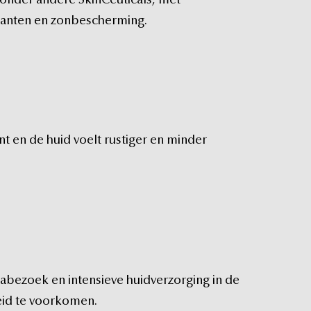
onder
andere
SkinCeuticals,
met
danten
en
zonbescherming.
nt
en
de
huid
voelt
rustiger
en
minder
nabezoek
en
intensieve
huidverzorging
in
de
id
te
voorkomen.