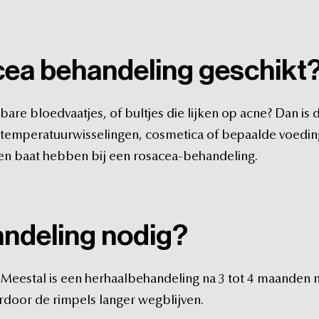
cea
behandeling
geschikt
tbare
bloedvaatjes,
of
bultjes
die
lijken
op
acne?
Dan
is
temperatuurwisselingen,
cosmetica
of
bepaalde
voedin
en
baat
hebben
bij
een
rosacea-behandeling.
ndeling
nodig?
Meestal
is
een
herhaalbehandeling
na
3
tot
4
maanden
rdoor
de
rimpels
langer
wegblijven.