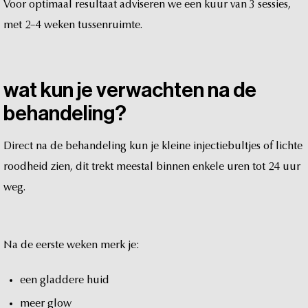
Voor
optimaal
resultaat
adviseren
we
een
kuur
van
3
sessies,
met
2–4
weken
tussenruimte.
wat
kun
je
verwachten
na
de
behandeling?
Direct
na
de
behandeling
kun
je
kleine
injectiebultjes
of
lichte
roodheid
zien,
dit
trekt
meestal
binnen
enkele
uren
tot
24
uur
weg.
Na
de
eerste
weken
merk
je:
een
gladdere
huid
meer
glow