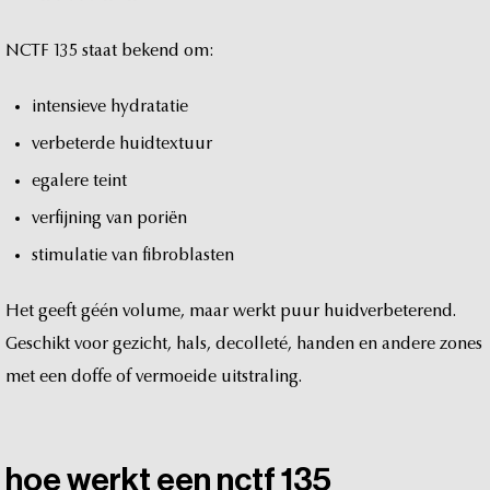
NCTF
135
staat
bekend
om:
intensieve
hydratatie
verbeterde
huidtextuur
egalere
teint
verfijning
van
poriën
stimulatie
van
fibroblasten
Het
geeft
géén
volume,
maar
werkt
puur
huidverbeterend.
Geschikt
voor
gezicht,
hals,
decolleté,
handen
en
andere
zones
met
een
doffe
of
vermoeide
uitstraling.
hoe
werkt
een
nctf
135