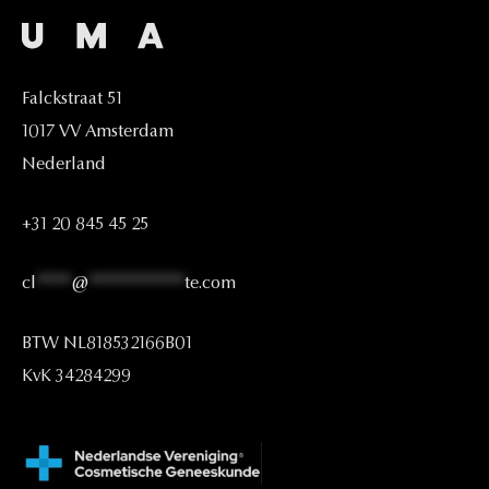
Falckstraat
51
1017
VV
Amsterdam
Nederland
+31
20
845
45
25
cl
****
@
***********
te.com
BTW
NL818532166B01
KvK
34284299