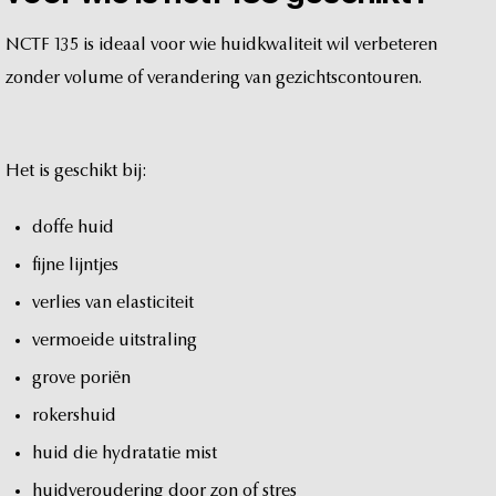
NCTF
135
is
ideaal
voor
wie
huidkwaliteit
wil
verbeteren
zonder
volume
of
verandering
van
gezichtscontouren.
Het
is
geschikt
bij:
doffe
huid
fijne
lijntjes
verlies
van
elasticiteit
vermoeide
uitstraling
grove
poriën
rokershuid
huid
die
hydratatie
mist
huidveroudering
door
zon
of
stres