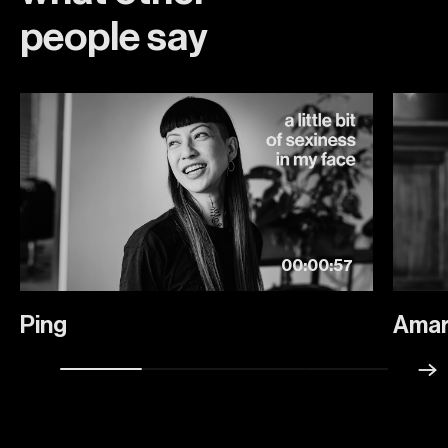
people
say
00:00:57
Ping
Amar