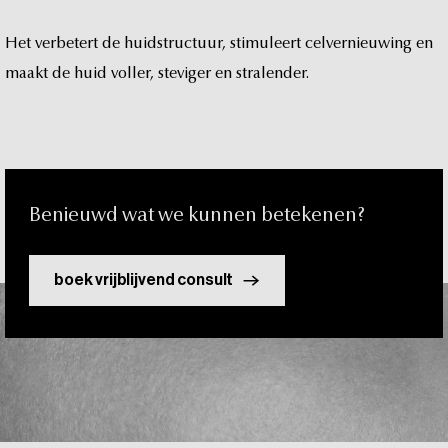
t
Het
verbetert
de
huidstructuur,
stimuleert
celvernieuwing
en
maakt
de
huid
voller,
steviger
en
stralender.
Benieuwd
wat
we
kunnen
betekenen?
boek vrijblijvend consult