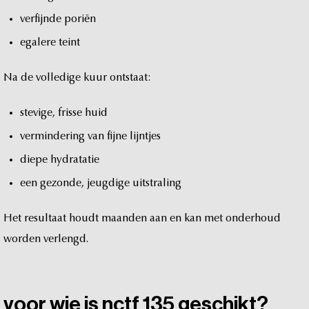
verfijnde
poriën
egalere
teint
Na
de
volledige
kuur
ontstaat:
stevige,
frisse
huid
vermindering
van
fijne
lijntjes
diepe
hydratatie
een
gezonde,
jeugdige
uitstraling
Het
resultaat
houdt
maanden
aan
en
kan
met
onderhoud
worden
verlengd.
voor
wie
is
nctf
135
geschikt?