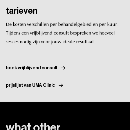
tarieven
De
kosten
verschillen
per
behandelgebied
en
per
kuur.
Tijdens
een
vrijblijvend
consult
bespreken
we
hoeveel
sessies
nodig
zijn
voor
jouw
ideale
resultaat.
boek vrijblijvend consult
prijslijst van UMA Clinic
what
other