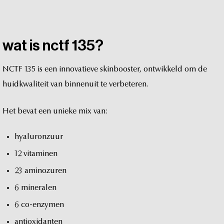
wat
is
nctf
135?
NCTF
135
is
een
innovatieve
skinbooster,
ontwikkeld
om
de
huidkwaliteit
van
binnenuit
te
verbeteren.
Het
bevat
een
unieke
mix
van:
hyaluronzuur
12
vitaminen
23
aminozuren
6
mineralen
6
co-enzymen
antioxidanten