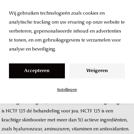
Wij gebruiken technologieën zoals cookies en
analytische tracking om uw ervaring op onze website te
nctf
135
S
verbeteren, gepersonaliseerde inhoud en advertenties
k
te tonen, en om gebruiksgegevens te verzamelen voor
bij
UMA
Clinic
i
analyse en beveiliging.
p
in
amsterdam
t
Accepteren
Weigeren
o
c
Instellingen
o
Wil
je
je
huid
verbeteren
met
intensieve
hydratatie,
verfijning
n
en
een
gezonde
glow,
zonder
fillers
of
volumevergroting?
Dan
t
is
NCTF
135
dé
behandeling
voor
jou.
NCTF
135
is
een
e
krachtige
skinbooster
met
meer
dan
50
actieve
ingrediënten,
n
zoals
hyaluronzuur,
aminozuren,
vitaminen
en
antioxidanten.