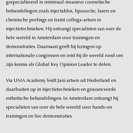
gespecialiseerd
in
minimaal-invasieve
cosmetische
behandelingen
zoals
injectables,
liposuctie,
lasers
en
chemische
peelings
en
traint
collega-artsen
in
injectietechnieken.
Hij
ontvangt
specialisten
van
over
de
hele
wereld
in
Amsterdam
voor
trainingen
en
demonstraties.
Daarnaast
geeft
hij
lezingen
op
internationale
congressen
en
reist
hij
de
wereld
rond
om
zijn
kennis
als
Global
Key
Opinion
Leader
te
delen.
Via
UMA
Academy
leidt
Jani
artsen
uit
Nederland
en
daarbuiten
op
in
injectietechnieken
en
geavanceerde
esthetische
behandelingen.
In
Amsterdam
ontvangt
hij
specialisten
van
over
de
hele
wereld
voor
hands-on
trainingen
en
live
demonstraties.