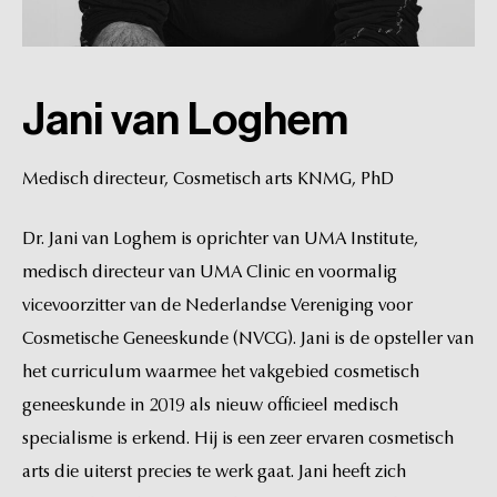
Jani
van
Loghem
Medisch
directeur,
Cosmetisch
arts
KNMG,
PhD
Dr.
Jani
van
Loghem
is
oprichter
van
UMA
Institute,
medisch
directeur
van
UMA
Clinic
en
voormalig
vicevoorzitter
van
de
Nederlandse
Vereniging
voor
Cosmetische
Geneeskunde
(NVCG).
Jani
is
de
opsteller
van
het
curriculum
waarmee
het
vakgebied
cosmetisch
geneeskunde
in
2019
als
nieuw
officieel
medisch
specialisme
is
erkend.
Hij
is
een
zeer
ervaren
cosmetisch
arts
die
uiterst
precies
te
werk
gaat.
Jani
heeft
zich