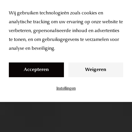
S
k
Wij gebruiken technologieën zoals cookies en
i
analytische tracking om uw ervaring op onze website te
p
verbeteren, gepersonaliseerde inhoud en advertenties
t
te tonen, en om gebruiksgegevens te verzamelen voor
o
analyse en beveiliging.
c
o
Accepteren
Weigeren
n
t
Instellingen
e
n
t