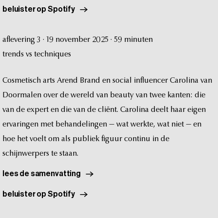
beluister op Spotify
aflevering
3
·
19
november
2025
·
59
minuten
trends
vs
techniques
Cosmetisch
arts
Arend
Brand
en
social
influencer
Carolina
van
Doormalen
over
de
wereld
van
beauty
van
twee
kanten:
die
van
de
expert
en
die
van
de
cliënt.
Carolina
deelt
haar
eigen
ervaringen
met
behandelingen
—
wat
werkte,
wat
niet
—
en
hoe
het
voelt
om
als
publiek
figuur
continu
in
de
schijnwerpers
te
staan.
lees de samenvatting
beluister op Spotify