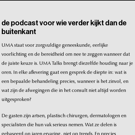
de
podcast
voor
wie
verder
kijkt
dan
de
buitenkant
UMA
staat
voor
zorgvuldige
geneeskunde,
eerlijke
voorlichting
en
de
bereidheid
om
nee
te
zeggen
wanneer
dat
de
juiste
keuze
is.
UMA
Talks
brengt
diezelfde
houding
naar
je
oren.
In
elke
aflevering
gaat
een
gesprek
de
diepte
in:
wat
is
een
bepaalde
behandeling
precies,
wanneer
is
het
zinvol,
en
wat
zijn
de
afwegingen
die
in
het
consult
niet
altijd
worden
uitgesproken?
De
gasten
zijn
artsen,
plastisch
chirurgen,
dermatologen
en
specialisten
die
hun
vak
serieus
nemen.
Wat
ze
delen
is
gebaseerd
op
jaren
ervaring,
niet
op
trends.
En
precies