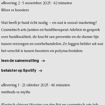
aflevering
2
·
5
november
2025
·
42
minuten
fillers
vs
boosters
Wat
heeft
je
huid
écht
nodig
—
en
wat
is
vooral
marketing?
Cosmetisch
arts
Jantien
en
huidtherapeut
Adelien
in
gesprek
over
huidkwaliteit,
de
kracht
van
preventie
en
de
dunne
lijn
tussen
verzorgen
en
overbehandelen.
Ze
leggen
helder
uit
wat
het
verschil
is
tussen
boosters
en
polynucleotiden.
lees de samenvatting
beluister op Spotify
aflevering
1
·
23
oktober
2025
·
46
minuten
methods
vs
myths