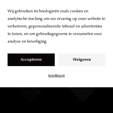
S
k
Wij gebruiken technologieën zoals cookies en
i
analytische tracking om uw ervaring op onze website te
p
verbeteren, gepersonaliseerde inhoud en advertenties
UMA
Talks
t
te tonen, en om gebruiksgegevens te verzamelen voor
o
analyse en beveiliging.
Eerlijke
gesprekken
over
cosmetische
geneeskunde.
Wat
c
werkt,
wat
niet,
en
wat
er
echt
achter
de
schermen
o
Accepteren
Weigeren
gebeurt.
In
elke
aflevering
gaan
onze
artsen
het
gesprek
n
aan
met
collega-artsen,
specialisten
en
mensen
die
het
vak
t
Instellingen
van
binnenuit
kennen.
Geen
hype,
geen
verkooppraatjes.
e
Alleen
wat
de
moeite
waard
is
om
te
delen.
n
t