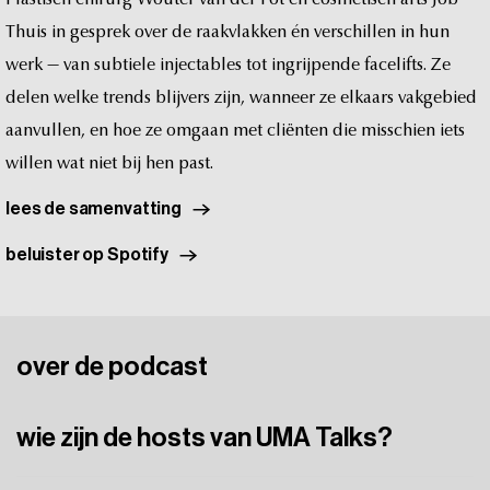
Plastisch
chirurg
Wouter
van
der
Pot
en
cosmetisch
arts
Job
Thuis
in
gesprek
over
de
raakvlakken
én
verschillen
in
hun
werk
—
van
subtiele
injectables
tot
ingrijpende
facelifts.
Ze
delen
welke
trends
blijvers
zijn,
wanneer
ze
elkaars
vakgebied
aanvullen,
en
hoe
ze
omgaan
met
cliënten
die
misschien
iets
willen
wat
niet
bij
hen
past.
lees de samenvatting
beluister op Spotify
over
de
podcast
wie zijn de hosts van UMA Talks?