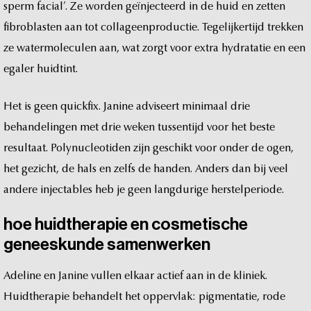
sperm
facial’.
Ze
worden
geïnjecteerd
in
de
huid
en
zetten
fibroblasten
aan
tot
collageenproductie.
Tegelijkertijd
trekken
ze
watermoleculen
aan,
wat
zorgt
voor
extra
hydratatie
en
een
egaler
huidtint.
Het
is
geen
quickfix.
Janine
adviseert
minimaal
drie
behandelingen
met
drie
weken
tussentijd
voor
het
beste
resultaat.
Polynucleotiden
zijn
geschikt
voor
onder
de
ogen,
het
gezicht,
de
hals
en
zelfs
de
handen.
Anders
dan
bij
veel
andere
injectables
heb
je
geen
langdurige
herstelperiode.
hoe
huidtherapie
en
cosmetische
geneeskunde
samenwerken
Adeline
en
Janine
vullen
elkaar
actief
aan
in
de
kliniek.
Huidtherapie
behandelt
het
oppervlak:
pigmentatie,
rode