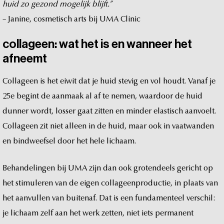
huid
zo
gezond
mogelijk
blijft.”
–
Janine,
cosmetisch
arts
bij
UMA
Clinic
collageen:
wat
het
is
en
wanneer
het
afneemt
Collageen
is
het
eiwit
dat
je
huid
stevig
en
vol
houdt.
Vanaf
je
25e
begint
de
aanmaak
al
af
te
nemen,
waardoor
de
huid
dunner
wordt,
losser
gaat
zitten
en
minder
elastisch
aanvoelt.
Collageen
zit
niet
alleen
in
de
huid,
maar
ook
in
vaatwanden
en
bindweefsel
door
het
hele
lichaam.
Behandelingen
bij
UMA
zijn
dan
ook
grotendeels
gericht
op
het
stimuleren
van
de
eigen
collageenproductie,
in
plaats
van
het
aanvullen
van
buitenaf.
Dat
is
een
fundamenteel
verschil:
je
lichaam
zelf
aan
het
werk
zetten,
niet
iets
permanent