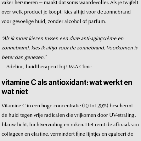
vaker
hersmeren
—
maakt
dat
soms
waardevoller.
Als
je
twijfelt
over
welk
product
je
koopt:
kies
altijd
voor
de
zonnebrand
voor
gevoelige
huid,
zonder
alcohol
of
parfum.
“Als
ik
moet
kiezen
tussen
een
dure
anti-agingcrème
en
zonnebrand,
kies
ik
altijd
voor
de
zonnebrand.
Voorkomen
is
beter
dan
genezen.”
—
Adeline,
huidtherapeut
bij
UMA
Clinic
vitamine
C
als
antioxidant:
wat
werkt
en
wat
niet
Vitamine
C
in
een
hoge
concentratie
(10
tot
20%)
beschermt
de
huid
tegen
vrije
radicalen
die
vrijkomen
door
UV-straling,
blauw
licht,
luchtvervuiling
en
roken.
Het
remt
de
afbraak
van
collageen
en
elastine,
vermindert
fijne
lijntjes
en
egaleert
de