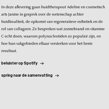
t
In
deze
aflevering
gaan
huidtherapeut
Adeline
en
cosmetisch
arts
Janine
in
gesprek
over
de
wetenschap
achter
huidkwaliteit,
de
opkomst
van
regeneratieve
esthetiek
en
de
rol
van
collageen.
Ze
bespreken
wat
zonnebrand
en
vitamine
C
echt
doen,
waarom
polynucleotiden
zo
populair
zijn,
en
hoe
hun
vakgebieden
elkaar
versterken
voor
het
beste
resultaat.
beluister op Spotify
spring naar de samenvatting