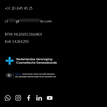
+31
20
845
45
25
cl
****
@
***********
te.com
BTW
NL818532166B01
KvK
34284299