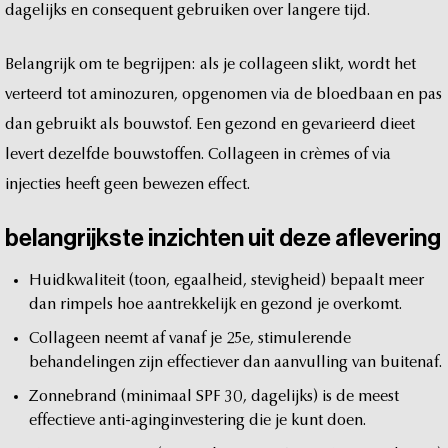
dagelijks
en
consequent
gebruiken
over
langere
tijd.
Belangrijk
om
te
begrijpen:
als
je
collageen
slikt,
wordt
het
verteerd
tot
aminozuren,
opgenomen
via
de
bloedbaan
en
pas
dan
gebruikt
als
bouwstof.
Een
gezond
en
gevarieerd
dieet
levert
dezelfde
bouwstoffen.
Collageen
in
crèmes
of
via
injecties
heeft
geen
bewezen
effect.
belangrijkste
inzichten
uit
deze
aflevering
Huidkwaliteit
(toon,
egaalheid,
stevigheid)
bepaalt
meer
dan
rimpels
hoe
aantrekkelijk
en
gezond
je
overkomt.
Collageen
neemt
af
vanaf
je
25e,
stimulerende
behandelingen
zijn
effectiever
dan
aanvulling
van
buitenaf.
Zonnebrand
(minimaal
SPF
30,
dagelijks)
is
de
meest
effectieve
anti-aginginvestering
die
je
kunt
doen.