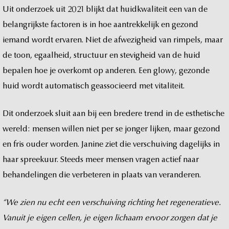
Uit
onderzoek
uit
2021
blijkt
dat
huidkwaliteit
een
van
de
belangrijkste
factoren
is
in
hoe
aantrekkelijk
en
gezond
iemand
wordt
ervaren.
Niet
de
afwezigheid
van
rimpels,
maar
de
toon,
egaalheid,
structuur
en
stevigheid
van
de
huid
bepalen
hoe
je
overkomt
op
anderen.
Een
glowy,
gezonde
huid
wordt
automatisch
geassocieerd
met
vitaliteit.
Dit
onderzoek
sluit
aan
bij
een
bredere
trend
in
de
esthetische
wereld:
mensen
willen
niet
per
se
jonger
lijken,
maar
gezond
en
fris
ouder
worden.
Janine
ziet
die
verschuiving
dagelijks
in
haar
spreekuur.
Steeds
meer
mensen
vragen
actief
naar
behandelingen
die
verbeteren
in
plaats
van
veranderen.
“We
zien
nu
echt
een
verschuiving
richting
het
regeneratieve.
Vanuit
je
eigen
cellen,
je
eigen
lichaam
ervoor
zorgen
dat
je