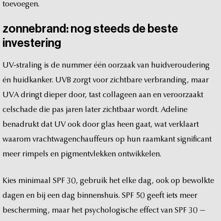
toevoegen.
zonnebrand:
nog
steeds
de
beste
investering
UV-straling
is
de
nummer
één
oorzaak
van
huidveroudering
én
huidkanker.
UVB
zorgt
voor
zichtbare
verbranding,
maar
UVA
dringt
dieper
door,
tast
collageen
aan
en
veroorzaakt
celschade
die
pas
jaren
later
zichtbaar
wordt.
Adeline
benadrukt
dat
UV
ook
door
glas
heen
gaat,
wat
verklaart
waarom
vrachtwagenchauffeurs
op
hun
raamkant
significant
meer
rimpels
en
pigmentvlekken
ontwikkelen.
Kies
minimaal
SPF
30,
gebruik
het
elke
dag,
ook
op
bewolkte
dagen
en
bij
een
dag
binnenshuis.
SPF
50
geeft
iets
meer
bescherming,
maar
het
psychologische
effect
van
SPF
30
—