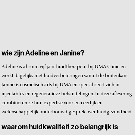
wie
zijn
Adeline
en
Janine?
Adeline
is
al
ruim
vijf
jaar
huidtherapeut
bij
UMA
Clinic
en
werkt
dagelijks
met
huidverbeteringen
vanuit
de
buitenkant.
Janine
is
cosmetisch
arts
bij
UMA
en
specialiseert
zich
in
injectables
en
regeneratieve
behandelingen.
In
deze
aflevering
combineren
ze
hun
expertise
voor
een
eerlijk
en
wetenschappelijk
onderbouwd
gesprek
over
huidgezondheid.
waarom
huidkwaliteit
zo
belangrijk
is