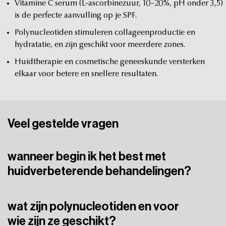
Vitamine
C
serum
(L-ascorbinezuur,
10–20%,
pH
onder
3,5)
is
de
perfecte
aanvulling
op
je
SPF.
Polynucleotiden
stimuleren
collageenproductie
en
hydratatie,
en
zijn
geschikt
voor
meerdere
zones.
Huidtherapie
en
cosmetische
geneeskunde
versterken
elkaar
voor
betere
en
snellere
resultaten.
Veel
gestelde
vragen
wanneer begin ik het best met
huidverbeterende behandelingen?
Stimulerende
behandelingen
onder
de
25
zijn
een
no-go.
wat zijn polynucleotiden en voor
Vanaf
je
25e
begint
de
collageenafname
—
dat
is
een
goed
wie zijn ze geschikt?