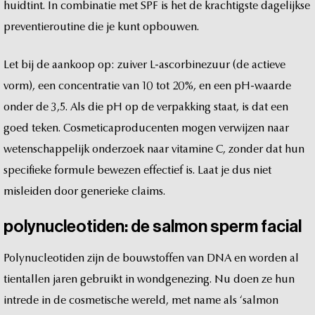
huidtint.
In
combinatie
met
SPF
is
het
de
krachtigste
dagelijkse
preventieroutine
die
je
kunt
opbouwen.
Let
bij
de
aankoop
op:
zuiver
L-ascorbinezuur
(de
actieve
vorm),
een
concentratie
van
10
tot
20%,
en
een
pH-waarde
onder
de
3,5.
Als
die
pH
op
de
verpakking
staat,
is
dat
een
goed
teken.
Cosmeticaproducenten
mogen
verwijzen
naar
wetenschappelijk
onderzoek
naar
vitamine
C,
zonder
dat
hun
specifieke
formule
bewezen
effectief
is.
Laat
je
dus
niet
misleiden
door
generieke
claims.
polynucleotiden:
de
salmon
sperm
facial
Polynucleotiden
zijn
de
bouwstoffen
van
DNA
en
worden
al
tientallen
jaren
gebruikt
in
wondgenezing.
Nu
doen
ze
hun
intrede
in
de
cosmetische
wereld,
met
name
als
‘salmon