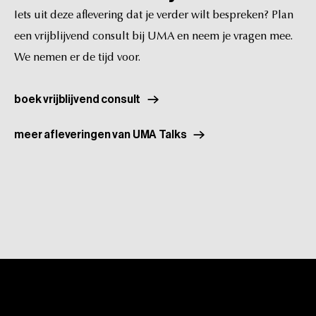
positief
signaal.
Generieke
claims
zoals
‘met
vitamine
C’
Iets
uit
deze
aflevering
dat
je
verder
wilt
bespreken?
Plan
zeggen
niets
over
de
effectiviteit
van
de
specifieke
formule.
een
vrijblijvend
consult
bij
UMA
en
neem
je
vragen
mee.
We
nemen
er
de
tijd
voor.
boek vrijblijvend consult
meer afleveringen van UMA Talks