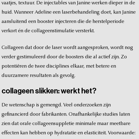
vaatjes,
textuur.
De
injectables
van
Janine
werken
dieper
in
de
huid.
Wanneer
Adeline
een
laserbehandeling
doet,
kan
Janine
aansluitend
een
booster
injecteren
die
de
herstelperiode
verkort
én
de
collageenstimulatie
versterkt.
Collageen
dat
door
de
laser
wordt
aangesproken,
wordt
nog
verder
gestimuleerd
door
de
boosters
die
al
actief
zijn.
Zo
potentiëren
de
twee
disciplines
elkaar,
met
betere
en
duurzamere
resultaten
als
gevolg.
collageen
slikken:
werkt
het?
De
wetenschap
is
gemengd.
Veel
onderzoeken
zijn
gefinancierd
door
fabrikanten.
Onafhankelijke
studies
laten
zien
dat
orale
collageensuppletie
minimale
maar
meetbare
effecten
kan
hebben
op
hydratatie
en
elasticiteit.
Voorwaarde: