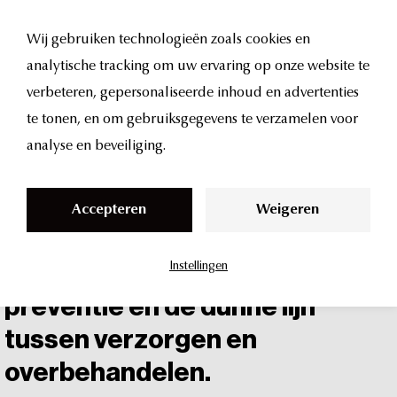
Wij gebruiken technologieën zoals cookies en
analytische tracking om uw ervaring op onze website te
S
verbeteren, gepersonaliseerde inhoud en advertenties
k
te tonen, en om gebruiksgegevens te verzamelen voor
UMA
Talks
·
aflevering
1
·
42
minuten
i
analyse en beveiliging.
p
cosmetisch
arts
Jantien
en
t
huidtherapeut
Adelien
in
een
Accepteren
Weigeren
o
open
gesprek
over
c
huidkwaliteit,
Instellingen
de
kracht
van
o
n
preventie
en
de
dunne
lijn
t
tussen
verzorgen
en
e
overbehandelen.
n