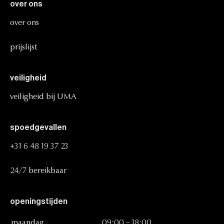
over
ons
over
ons
prijslijst
veiligheid
veiligheid
bij
UMA
spoedgevallen
+31
6
48
19
37
23
24/7
bereikbaar
openingstijden
maandag
09:00
–
18:00