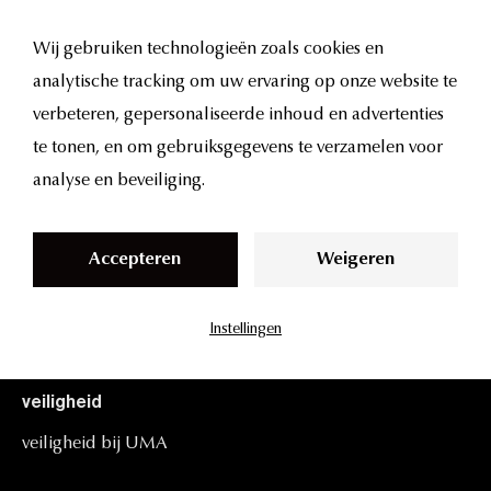
S
Langs veel klinieken geweest en goed onderzoek gedaan –
k
het is wel duidelijk dat hier de echte professionals zitten.
Wij gebruiken technologieën zoals cookies en
i
Ik zou UMA Clinic zeker aanraden.
analytische tracking om uw ervaring op onze website te
p
verbeteren, gepersonaliseerde inhoud en advertenties
t
te tonen, en om gebruiksgegevens te verzamelen voor
o
analyse en beveiliging.
c
over
ons
o
Accepteren
Weigeren
n
over
ons
t
Instellingen
prijslijst
e
n
veiligheid
t
veiligheid
bij
UMA