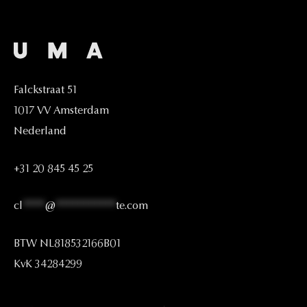
Falckstraat
51
1017
VV
Amsterdam
Nederland
+31
20
845
45
25
cl
****
@
***********
te.com
BTW
NL818532166B01
KvK
34284299