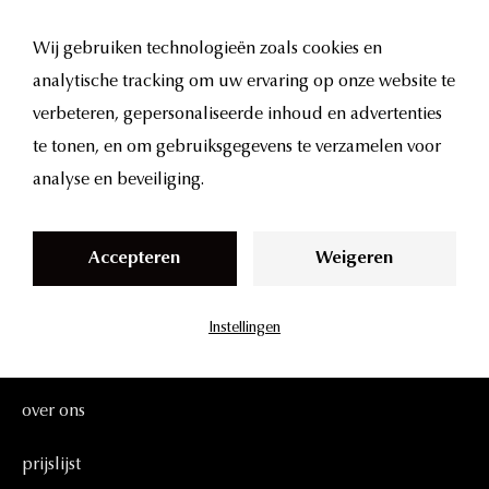
S
Ik heb een erg fijne ervaring gehad bij UMA. Mijn haar
k
werd wat dunner en bij UMA heb ik een aantal injecties
Wij gebruiken technologieën zoals cookies en
i
gekregen (hair XL) in mijn hoofdhuid waardoor het haar
analytische tracking om uw ervaring op onze website te
p
weer wat is aangegroeid en dikker geworden. Superblij
verbeteren, gepersonaliseerde inhoud en advertenties
t
mee! De arts kon me goed informeren wat de
te tonen, en om gebruiksgegevens te verzamelen voor
o
mogelijkheden waren vooraf en met deze kleine ingreep
analyse en beveiliging.
c
heb ik goed resultaat behaald.
o
Accepteren
Weigeren
n
t
Instellingen
e
over
ons
n
t
over
ons
prijslijst