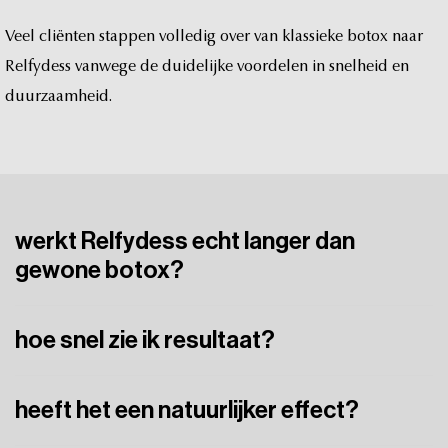
Veel
cliënten
stappen
volledig
over
van
klassieke
botox
naar
Relfydess
vanwege
de
duidelijke
voordelen
in
snelheid
en
duurzaamheid.
werkt Relfydess echt langer dan
gewone botox?
Ja.
Studies
en
praktijkervaring
tonen
een
werkingsduur
van
hoe snel zie ik resultaat?
4–6
maanden,
aanzienlijk
langer
dan
de
3–4
maanden
van
klassieke
botox.
Binnen
1–2
dagen.
Dat
is
aanzienlijk
sneller
dan
andere
heeft het een natuurlijker effect?
neurotoxines.