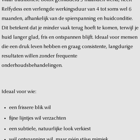
Relfydess
een
verlengde
werkingsduur
van
4
tot
soms
wel
6
maanden,
afhankelijk
van
de
spierspanning
en
huidconditie.
Dit
betekent
dat
je
minder
vaak
terug
hoeft
te
komen,
terwijl
je
huid
langer
glad,
fris
en
ontspannen
blijft.
Ideaal
voor
mensen
die
een
druk
leven
hebben
en
graag
consistente,
langdurige
resultaten
willen
zonder
frequente
onderhoudsbehandelingen.
Ideaal
voor
wie:
een
frissere
blik
wil
fijne
lijntjes
wil
verzachten
een
subtiele,
natuurlijke
look
verkiest
wél
ontspanning
wil,
maar
géén
stijve
mimiek