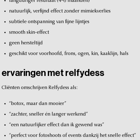
langduriger
resultaat
(4–6
maanden)
natuurlijk,
verfijnd
effect
zonder
mimiekverlies
subtiele
ontspanning
van
fijne
lijntjes
smooth
skin-effect
geen
hersteltijd
geschikt
voor
voorhoofd,
frons,
ogen,
kin,
kaaklijn,
hals
ervaringen
met
relfydess
Cliënten
omschrijven
Relfydess
als:
“botox,
maar
dan
mooier”
“zachter,
sneller
én
langer
werkend”
“een
natuurlijker
effect
dan
ik
gewend
was”
“perfect
voor
fotoshoots
of
events
dankzij
het
snelle
effect”