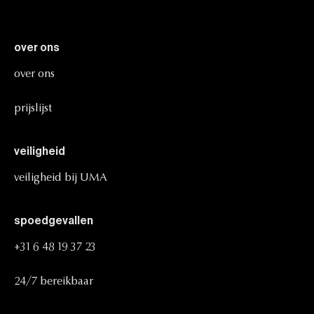
over
ons
over
ons
prijslijst
veiligheid
veiligheid
bij
UMA
spoedgevallen
+31
6
48
19
37
23
24/7
bereikbaar