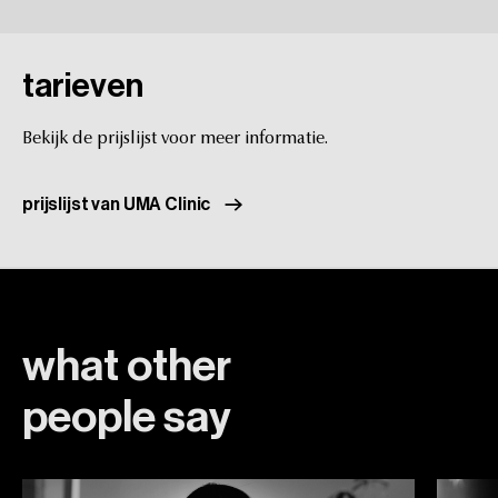
Ja.
De
formule
verspreidt
zich
subtieler
en
geeft
daardoor
een
zachtere
ontspanning.
tarieven
Bekijk
de
prijslijst
voor
meer
informatie.
prijslijst van UMA Clinic
what
other
people
say