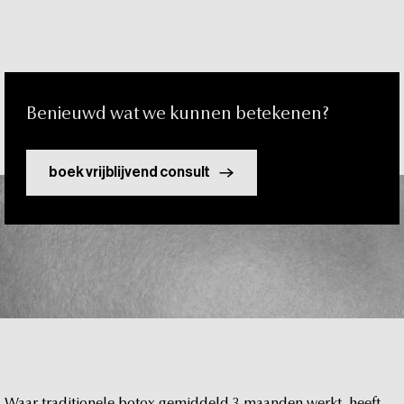
t
Benieuwd
wat
we
kunnen
betekenen?
boek vrijblijvend consult
Waar
traditionele
botox
gemiddeld
3
maanden
werkt,
heeft