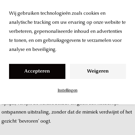
Wij gebruiken technologieën zoals cookies en
analytische tracking om uw ervaring op onze website te
alles
over
S
verbeteren, gepersonaliseerde inhoud en advertenties
k
te tonen, en om gebruiksgegevens te verzamelen voor
relfydess
i
analyse en beveiliging.
p
t
Accepteren
Weigeren
o
Relfydess
is
de
nieuwste
generatie
botox:
een
innovatieve
c
neurotoxine
die
niet
alleen
sneller
werkt,
maar
ook
aanzienlijk
Instellingen
o
langer
aanhoudt
dan
klassieke
botox.
Het
verzacht
fijne
n
lijntjes,
verfijnt
de
huidstructuur
en
geeft
een
natuurlijk
t
ontspannen
uitstraling,
zonder
dat
de
mimiek
verdwijnt
of
het
e
gezicht
‘bevroren’
oogt.
n