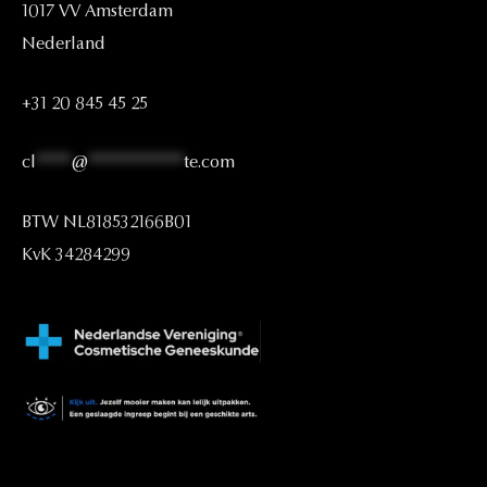
1017
VV
Amsterdam
Nederland
+31
20
845
45
25
cl
****
@
***********
te.com
BTW
NL818532166B01
KvK
34284299