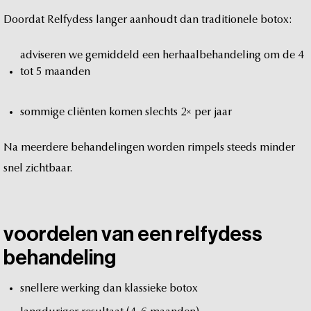
Doordat
Relfydess
langer
aanhoudt
dan
traditionele
botox:
adviseren
we
gemiddeld
een
herhaalbehandeling
om
de
4
tot
5
maanden
sommige
cliënten
komen
slechts
2×
per
jaar
Na
meerdere
behandelingen
worden
rimpels
steeds
minder
snel
zichtbaar.
voordelen
van
een
relfydess
behandeling
snellere
werking
dan
klassieke
botox