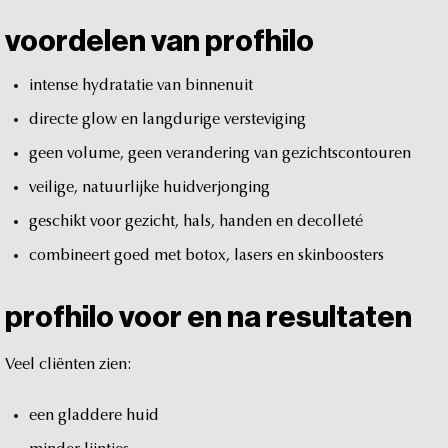
voordelen
van
profhilo
intense
hydratatie
van
binnenuit
directe
glow
en
langdurige
versteviging
geen
volume,
geen
verandering
van
gezichtscontouren
veilige,
natuurlijke
huidverjonging
geschikt
voor
gezicht,
hals,
handen
en
decolleté
combineert
goed
met
botox,
lasers
en
skinboosters
profhilo
voor
en
na
resultaten
Veel
cliënten
zien:
een
gladdere
huid