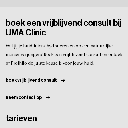
Ja.
Profhilo
combineert
goed
met
botox,
lasers
en
biostimulerende
fillers.
boek
een
vrijblijvend
consult
bij
UMA
Clinic
Wil
jij
je
huid
intens
hydrateren
en
op
een
natuurlijke
manier
verjongen?
Boek
een
vrijblijvend
consult
en
ontdek
of
Profhilo
de
juiste
keuze
is
voor
jouw
huid.
boek vrijblijvend consult
neem contact op
tarieven