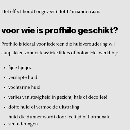
Het
effect
houdt
ongeveer
6
tot
12
maanden
aan.
voor
wie
is
profhilo
geschikt?
Profhilo
is
ideaal
voor
iedereen
die
huidveroudering
wil
aanpakken
zonder
klassieke
fillers
of
botox.
Het
werkt
bij:
fijne
lijntjes
verslapte
huid
vochtarme
huid
verlies
van
stevigheid
in
gezicht,
hals
of
decolleté
doffe
huid
of
vermoeide
uitstraling
huid
die
dunner
wordt
door
leeftijd
of
hormonale
veranderingen