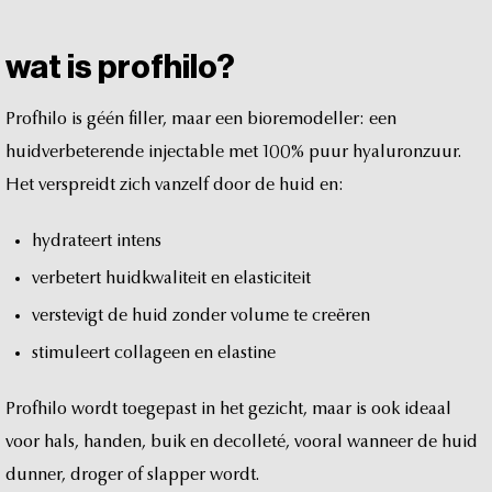
wat
is
profhilo?
Profhilo
is
géén
filler,
maar
een
bioremodeller:
een
huidverbeterende
injectable
met
100%
puur
hyaluronzuur.
Het
verspreidt
zich
vanzelf
door
de
huid
en:
hydrateert
intens
verbetert
huidkwaliteit
en
elasticiteit
verstevigt
de
huid
zonder
volume
te
creëren
stimuleert
collageen
en
elastine
Profhilo
wordt
toegepast
in
het
gezicht,
maar
is
ook
ideaal
voor
hals,
handen,
buik
en
decolleté,
vooral
wanneer
de
huid
dunner,
droger
of
slapper
wordt.