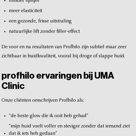
minder
lijntjes
meer
elasticiteit
een
gezonde,
frisse
uitstraling
natuurlijke
lift
zonder
filler-effect
De
voor
en
na
resultaten
van
Profhilo
zijn
subtiel
maar
zeer
zichtbaar
in
huidkwaliteit,
vooral
bij
droge
of
slappe
huid.
profhilo
ervaringen
bij
UMA
Clinic
Onze
cliënten
omschrijven
Profhilo
als:
“de
beste
glow
die
ik
ooit
heb
gehad”
“mijn
huid
voelt
voller
en
steviger
zonder
dat
iemand
ziet
dat
ik
iets
heb
gedaan”