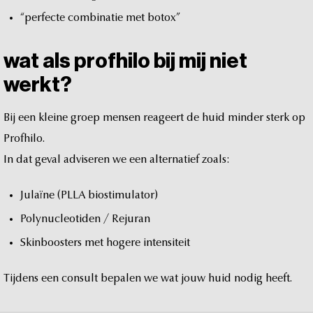
“perfecte
combinatie
met
botox”
wat
als
profhilo
bij
mij
niet
werkt?
Bij
een
kleine
groep
mensen
reageert
de
huid
minder
sterk
op
Profhilo.
In
dat
geval
adviseren
we
een
alternatief
zoals:
Julaïne
(PLLA
biostimulator)
Polynucleotiden
/
Rejuran
Skinboosters
met
hogere
intensiteit
Tijdens
een
consult
bepalen
we
wat
jouw
huid
nodig
heeft.