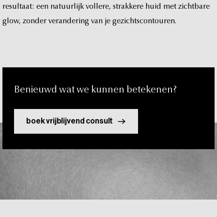
t
resultaat:
een
natuurlijk
vollere,
strakkere
huid
met
zichtbare
glow,
zonder
verandering
van
je
gezichtscontouren.
Benieuwd
wat
we
kunnen
betekenen?
boek vrijblijvend consult