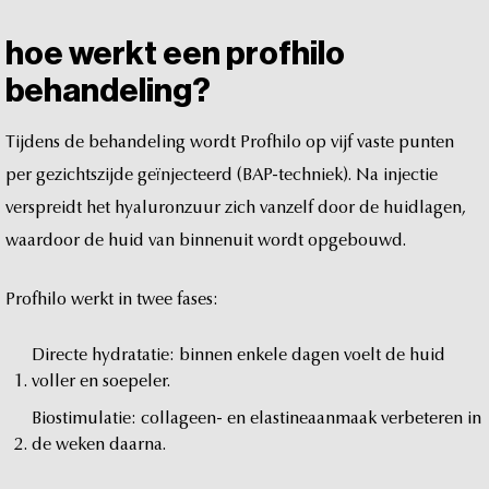
hoe
werkt
een
profhilo
behandeling?
Tijdens
de
behandeling
wordt
Profhilo
op
vijf
vaste
punten
per
gezichtszijde
geïnjecteerd
(BAP-techniek).
Na
injectie
verspreidt
het
hyaluronzuur
zich
vanzelf
door
de
huidlagen,
waardoor
de
huid
van
binnenuit
wordt
opgebouwd.
Profhilo
werkt
in
twee
fases:
Directe
hydratatie:
binnen
enkele
dagen
voelt
de
huid
voller
en
soepeler.
Biostimulatie:
collageen-
en
elastineaanmaak
verbeteren
in
de
weken
daarna.