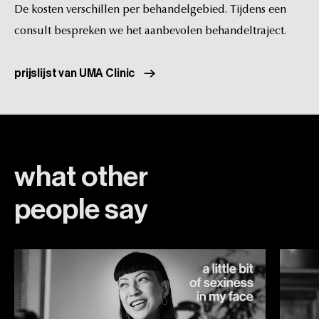
De
kosten
verschillen
per
behandelgebied.
Tijdens
een
consult
bespreken
we
het
aanbevolen
behandeltraject.
prijslijst van UMA Clinic
what
other
people
say