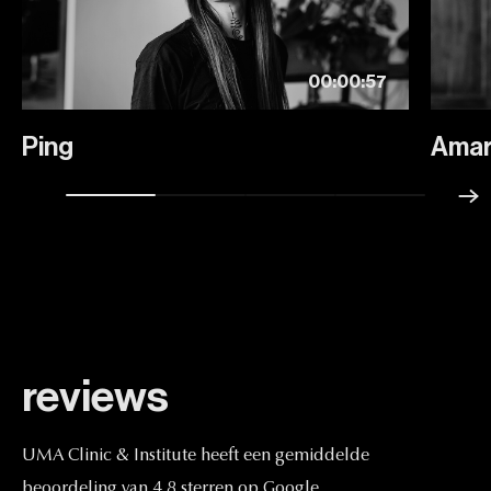
00:00:57
Ping
Amar
reviews
UMA
Clinic
&
Institute
heeft
een
gemiddelde
beoordeling
van
4,8
sterren
op
Google.