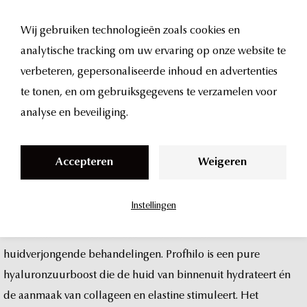
Wij gebruiken technologieën zoals cookies en
analytische tracking om uw ervaring op onze website te
profhilo
S
verbeteren, gepersonaliseerde inhoud en advertenties
k
te tonen, en om gebruiksgegevens te verzamelen voor
behandeling
in
i
analyse en beveiliging.
p
Amsterdam
t
Accepteren
Weigeren
o
c
Instellingen
o
Wil
je
een
gladdere,
stevigere
en
intens
gehydrateerde
huid
n
zonder
fillers?
Dan
is
Profhilo
een
van
de
meest
effectieve
t
huidverjongende
behandelingen.
Profhilo
is
een
pure
e
hyaluronzuurboost
die
de
huid
van
binnenuit
hydrateert
én
n
de
aanmaak
van
collageen
en
elastine
stimuleert.
Het