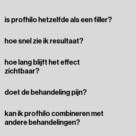
is profhilo hetzelfde als een filler?
Nee,
Profhilo
creëert
geen
volume.
Het
verbetert
hoe snel zie ik resultaat?
huidkwaliteit
via
hydratatie
en
collageenstimulatie.
Binnen
enkele
dagen
zie
je
hydratatie
en
glow.
Na
4–8
hoe lang blijft het effect
weken
zie
je
het
maximale
resultaat.
zichtbaar?
Gemiddeld
6–12
maanden
doet de behandeling pijn?
De
injecties
zijn
oppervlakkig
en
worden
doorgaans
goed
kan ik profhilo combineren met
verdragen.
andere behandelingen?