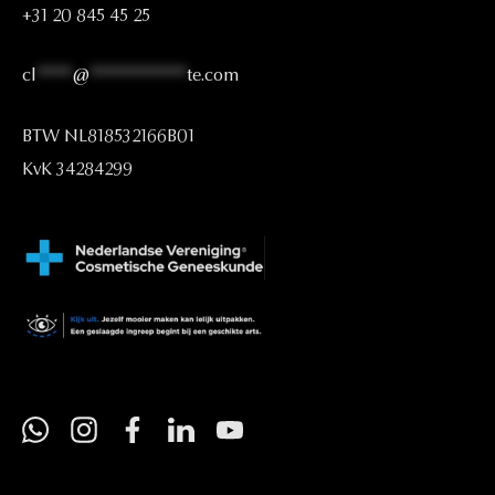
+31
20
845
45
25
cl
****
@
***********
te.com
BTW
NL818532166B01
KvK
34284299